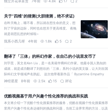
独立开花卓富贵
7年前
4.8k
17
2
程中地球穿过小行星…
关于“四维”的猜测(大胆猜测，绝不求证)
在昨天晚上，睡不着，所以就在想生命的意义，想
到了宇宙的边际，同时也在想关于更高维度。 夜晚
就是胡思乱想的时候啦~
我系小西几呀
4年前
1.8k
5
2
翻译了「三体」的科幻作家，在自己的小说里发币了
刘宇昆，英文名Ken Liu，是一名美籍华裔科幻作家。他最令国人熟知的
成就，就是成功翻译了刘慈欣的「三体」系列小说的英文版，让大刘在国
际科幻文学领域声名鹊起。 这次他带着新作品「 Byzantine Empathy
拜占庭移情」，把 VR 技术和区块链都融合进了小说，甚至他还在…
神经星星
8年前
2.5k
15
评论
优酷视频基于用户兴趣个性化推荐的挑战和实践
本文将介绍一下优酷个性化搜索推荐的服务，优酷在视频个性化搜索推荐
里用户兴趣个性化表达碰到的挑战和问题，当前工业界常用的方法，以及