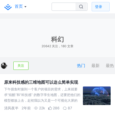
首页
登录
科幻
20642 关注，180 文章
热门
最新
最热
关注
原来科技感的三维地图可以这么简单实现
下午摸鱼时接到一个客户的项目的需求，上来就要
求“炫酷”和“科技感” 的数字孪生地图，还要把他们的
模型都放上去，起初我以为又是一个可视化大屏的
项目，准备用高德地图应付过去，然后他们又在群
清风夜半
2年前
22k
286
87
里