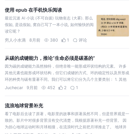
使用 epub 在手机快乐阅读
最近沉迷 AI 小说 (不可自拔) 玩物丧志 (大雾). 那么
假如, 是说假如, 窝自己写了一本小说, 如何愉快的阅
读它呢 ?
穷人小水滴
8月前
380
1
评论
从碳的成键能力，推论“生命必须是碳基的”
因为碳的成键能力虽然独特，但绝非唯一能形成环状结构的元素。 许多
其他元素也能形成环状结构，但它们成键的方式、环的稳定性以及所形成
环的种类与碳有显著不同。我们可以将它们分为几个主要类别： 1. 其他
主族
Juchecar
9月前
452
2
1
流浪地球背景补充
看了电影后去读了原著，电影里的故事和原著虽然不同，但是世界观是一
致的。影片中对很多背景没有交代清楚，我根据原著补充一些背景。 因
为担心地球运动时和月球相撞，在流浪时代之前把月球推走了。 地球并
不是直接朝木星飞去，而是慢慢加速运行了 15 圈之后才变轨。在加速过