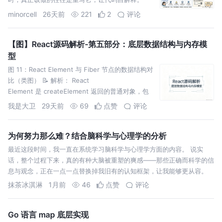
minorcell
26天前
221
2
评论
【图】React源码解析-第五部分：底层数据结构与内存模
型
图 11：React Element 与 Fiber 节点的数据结构对
比（类图） 📝 解析： React
Element 是 createElement 返回的普通对象，包
含 type、props、k
我是大卫
29天前
69
点赞
评论
为何努力那么难？结合脑科学与心理学的分析
最近这段时间，我一直在系统学习脑科学与心理学方面的内容。 说实
话，整个过程下来，真的有种大脑被重塑的爽感——那些正确而科学的信
息与观念，正在一点一点替换掉我旧有的认知框架，让我能够更从容。
抹茶冰淇淋
1月前
46
点赞
评论
Go 语言 map 底层实现