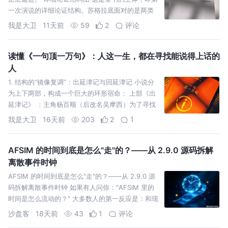
一次演说的详细论证结构。苏格拉底面对的是两类
指控者： 第一拨（长期） ：散布谣言，塑造其负面
我是大卫
11天前
59
2
评论
形象。 第二拨
读懂《一句顶一万句》：人这一生，都在寻找能说得上话的
人
1. 结构的“镜像复调”：出延津记与回延津记 小说分
为上下两部，构成一个巨大的环形宿命： 上部《出
延津记》 ：主角杨百顺（后改名吴摩西）为了寻找
与人私奔的妻子，假意带着养女巧玲“出门找”，最后
我是大卫
16天前
203
2
1
却弄丢了
AFSIM 的时间到底是怎么"走"的？——从 2.9.0 源码拆解
离散事件时钟
AFSIM 的时间到底是怎么"走"的？——从 2.9.0 源
码拆解离散事件时钟 如果有人问你："AFSIM 里的
时间是怎么流动的？" 大多数人的第一反应是：和现
实一样啊，一秒一秒地走。
沙盘客
18天前
43
1
评论