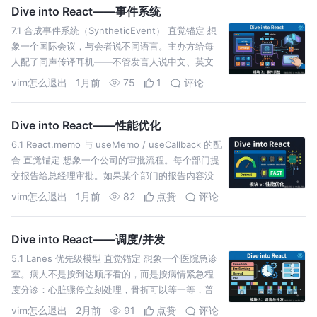
Dive into React——事件系统
7.1 合成事件系统（SyntheticEvent） 直觉锚定 想
象一个国际会议，与会者说不同语言。主办方给每
人配了同声传译耳机——不管发言人说中文、英文
还是日文，你听到的都是统一语言。 React
vim怎么退出
1月前
75
1
评论
Dive into React——性能优化
6.1 React.memo 与 useMemo / useCallback 的配
合 直觉锚定 想象一个公司的审批流程。每个部门提
交报告给总经理审批。如果某个部门的报告内容没
有任何变化，聪明的做法是直
vim怎么退出
1月前
82
点赞
评论
Dive into React——调度/并发
5.1 Lanes 优先级模型 直觉锚定 想象一个医院急诊
室。病人不是按到达顺序看的，而是按病情紧急程
度分诊：心脏骤停立刻处理，骨折可以等一等，普
通感冒排最后。但还有一个关键问题——一个医生
vim怎么退出
2月前
91
点赞
评论