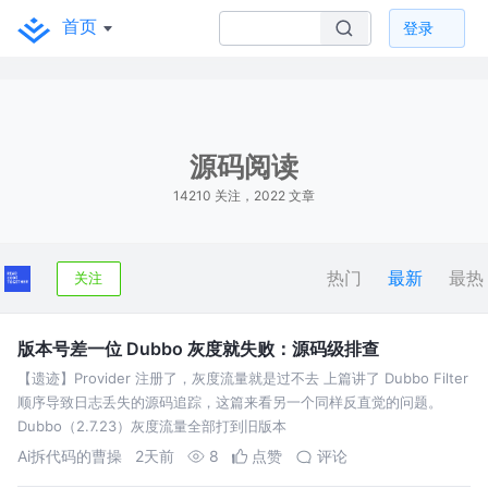
首页
登录
源码阅读
14210 关注，2022 文章
热门
最新
最热
关注
版本号差一位 Dubbo 灰度就失败：源码级排查
【遗迹】Provider 注册了，灰度流量就是过不去 上篇讲了 Dubbo Filter
顺序导致日志丢失的源码追踪，这篇来看另一个同样反直觉的问题。
Dubbo（2.7.23）灰度流量全部打到旧版本
Ai拆代码的曹操
2天前
8
点赞
评论