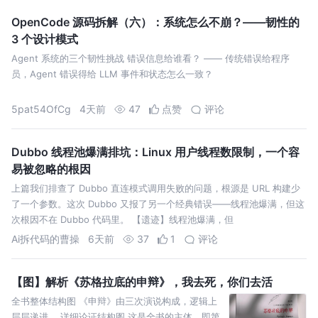
OpenCode 源码拆解（六）：系统怎么不崩？——韧性的
3 个设计模式
Agent 系统的三个韧性挑战 错误信息给谁看？ —— 传统错误给程序
员，Agent 错误得给 LLM 事件和状态怎么一致？
5pat54OfCg
4天前
47
点赞
评论
Dubbo 线程池爆满排坑：Linux 用户线程数限制，一个容
易被忽略的根因
上篇我们排查了 Dubbo 直连模式调用失败的问题，根源是 URL 构建少
了一个参数。这次 Dubbo 又报了另一个经典错误——线程池爆满，但这
次根因不在 Dubbo 代码里。 【遗迹】线程池爆满，但
Ai拆代码的曹操
6天前
37
1
评论
【图】解析《苏格拉底的申辩》，我去死，你们去活
全书整体结构图 《申辩》由三次演说构成，逻辑上
层层递进。 详细论证结构图 这是全书的主体，即第