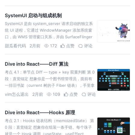
同一时间只
SystemUI 启动与组成机制
SystemUI 是由 system_server 请求启动的独立系
统 UI 进程，它通过 WindowManager 添加系统窗
口，由 WMS 管理窗口关系，并由 SurfaceFlinger
完成
甜瓜看代码
2月前
172
点赞
评论
Dive into React——Diff 算法
考点 4.1：单节点 Diff — type + key 双重判断 第 0
段：直觉锚定 想象你是一个图书馆管理员，面前有
一排旧书架（current 树的子 Fiber 链表），手里拿
着一张新的书单（
vim怎么退出
2月前
109
点赞
评论
Dive into React——Hooks 原理
考点 2.1：Hooks 链表结构（memoizedState） 第
0 段：直觉锚定 想象你在组装一条手链。每个珠子
就是一个 Hook 调用（useState、useEffect、