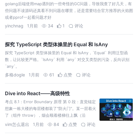
golang后端使用map遇到的一些奇怪的GC问题，导致我查了好几天，有
些问题不读源码还真看不到问题在哪里，还是需要结合官方推荐的火焰图
或者pprof一起看问题才好
yinchnag
1月前
34
1
评论
探究 TypeScript 类型体操里的 Equal 和 IsAny
探究 TypeScript 类型体操里的 Equal 和 IsAny，`Equal` 利用泛型函
数，让比较更严格。`IsAny` 利用 `any` 对交叉类型的污染，反向识别
`any`。
多格dogle
1月前
61
点赞
评论
Dive into React——高级特性
考点 8.1：Error Boundary 原理 第 0 段：直觉锚定
想象一栋大楼的每层楼都装了"防火门"。某一层着火
了（组件 throw），烟会顺着楼梯往上飘（沿
return 链冒泡）。遇到第一
vim怎么退出
1月前
84
点赞
评论