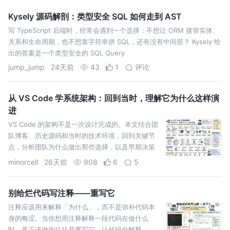
Kysely 源码解剖：类型安全 SQL 如何走到 AST
写 TypeScript 后端时，经常会遇到一个选择：不想让 ORM 接管实体、
关系和生命周期，也不想靠字符串拼 SQL，还有没有中间层？ Kysely 给
出的答案是一个类型安全的 SQL Query
jump_jump
24天前
43
1
评论
从 VS Code 学系统架构：回到当时，理解它为什么这样演
进
VS Code 的架构不是一次设计完成的。本文结合团
队博客、历史源码和当时的技术环境，回到关键节
点，分析团队为什么做出那些选择，以及早期决策
后来怎样影响了系统的演进。
minorcell
26天前
908
6
5
别给烂代码写注释——重写它
注释应该用来解释「为什么」，而不是弥补代码本
身的晦涩。当你想用注释解释一段代码在做什么
时，真正该做的往往是重写它，让代码自解释。