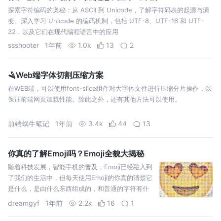
探索字符编码的奥秘：从 ASCII 到 Unicode，了解字符码表的起源与演
变。深入学习 Unicode 的编码机制，包括 UTF-8、UTF-16 和 UTF-
32，以及它们在现代编程语言中的应用
ssshooter
1年前
1.0k
13
2
🪒Web端字体切割压缩方案
在WEB端，可以使用font-slice组件对大字体文件进行压缩分片操作，以
保证前端网页加载性能。除此之外，还有其他方法可以使用。
前端蜗牛笔记
1年前
3.4k
44
13
你真的了解Emoji吗？Emoji全貌大揭秘
随着科技发展，智能手机的普及，Emoji已经融入到
了我们的生活中，但每天使用Emoji的你真的清楚它
是什么，是由什么东西组成的，和普通的字符有什
么区别吗？本文就从技术的角度带你揭秘Emoji的全
dreamgyf
1年前
2.2k
16
1
貌