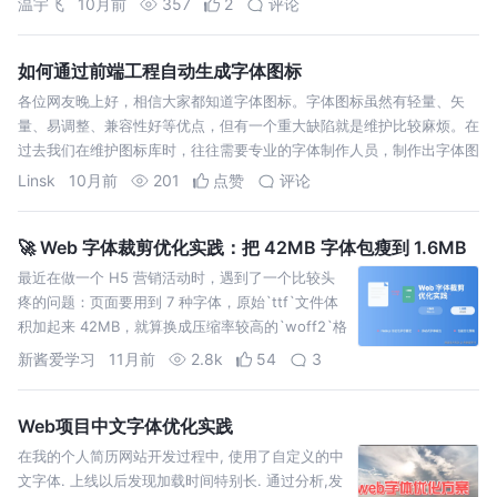
温宇飞
10月前
357
2
评论
如何通过前端工程自动生成字体图标
各位网友晚上好，相信大家都知道字体图标。字体图标虽然有轻量、矢
量、易调整、兼容性好等优点，但有一个重大缺陷就是维护比较麻烦。在
过去我们在维护图标库时，往往需要专业的字体制作人员，制作出字体图
标库后再给
Linsk
10月前
201
点赞
评论
🚀 Web 字体裁剪优化实践：把 42MB 字体包瘦到 1.6MB
最近在做一个 H5 营销活动时，遇到了一个比较头
疼的问题：页面要用到 7 种字体，原始`ttf`文件体
积加起来 42MB，就算换成压缩率较高的`woff2`格
式也需 20MB 左右
新酱爱学习
11月前
2.8k
54
3
Web项目中文字体优化实践
在我的个人简历网站开发过程中, 使用了自定义的中
文字体. 上线以后发现加载时间特别长. 通过分析,发