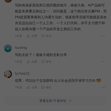
写的有很多洞见和让我开眼的地方，谢谢大佬。AI产品岗可
能是未来重点岗位之一，但问题是，这个岗位有点像PM，而
PM是需要掌握和人沟通方法的，很多程序员很可能就是喜欢
并且适合自己一个人工作、一个人打代码，并不太习惯于和
别人协商沟通一个产品的开发之类的工作的
1年前
点赞
评论
huoting
写的太好了！感谢大佬的无私分享
1年前
点赞
评论
lychee22
优秀，可以拉个交流群吗 出入社会还找不准学习方向
从程序员转型到AI产品负责人的优势
1年前
点赞
评论
1. 拥有编程能力，在学习和AI应用落地的过程中，我们可以更快的实操和试错落地。
查看全部 11 条评论
2. 从传统思维到大模型思维的转变，直接接触程序的人感受更直观，也更容易知道在何时何处应用大模型。
学习路径一：AI基础知识