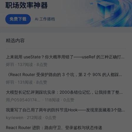
精选内容
上来就用 useState？你大概率用错了——useRef 的三种正确打开方式
烬羽
·
137阅读
·
8点赞
《React Router 受保护路由的 3 个坑，第 2 个 90% 的人都踩过》
烬羽
·
131阅读
·
8点赞
大模型长记忆评测踩坑实录：2000条错位记忆，让我排查了整整3小时
用户05954017446
·
118阅读
·
0点赞
我重写了自己用了两年的防抖节流Hook——发现里面藏着3个隐藏bug
kyriewen
·
212阅读
·
0点赞
React Router 进阶：路由守卫、登录鉴权与状态传递