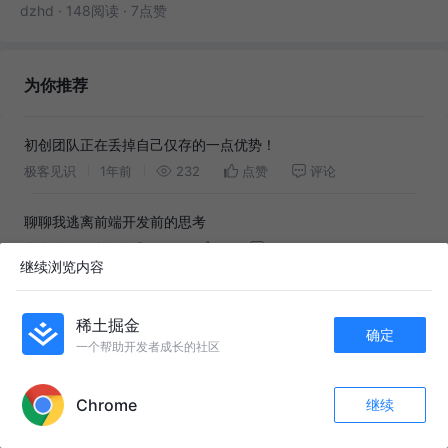
dzhd
·
148阅读
·
7点赞
为你推荐
初创团队正在丢掉自己仅存的一点优势！
极客见识
1年前
232
点赞
评论
聊聊我逃离前端开发前的思考
华洛
4月前
394
5
1
继续浏览内容
AI产品的成本已经低到令人发指了！一顿午饭钱，就能顶住十万
稀土掘金
人提问。
华洛
1年前
3.6k
28
3
确定
一个帮助开发者成长的社区
APP内打开
我用AI做了一个48秒的真人精品漫剧，不难也不贵
华洛
4月前
8.3k
82
25
Chrome
继续
收藏
93
11
关注