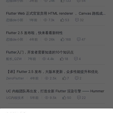
恋猫de小郭
3年前
24k
133
54
Flutter Web 正式官宣弃用 HTML renderer ， Canvas 路线成为
唯一
恋猫de小郭
1年前
7.3k
53
32
Flutter 2.5 发布啦，快来看看新特性
恋猫de小郭
4年前
26k
168
47
Flutter入门，开发者需要知道的10个知识点
船长_QZW
7年前
4.4k
18
4
【译】Flutter 2.5 发布，大版本更新，众多性能提升和优化
ZeroFlutter
4年前
2.5k
7
2
UC 内核团队再出发，打造全新 Flutter 渲染引擎 —— Hummer
UC内核技术
5年前
9.5k
50
22
FlutterUnit 3.0 全面升级 - 国际化、导航2.0、项目结构