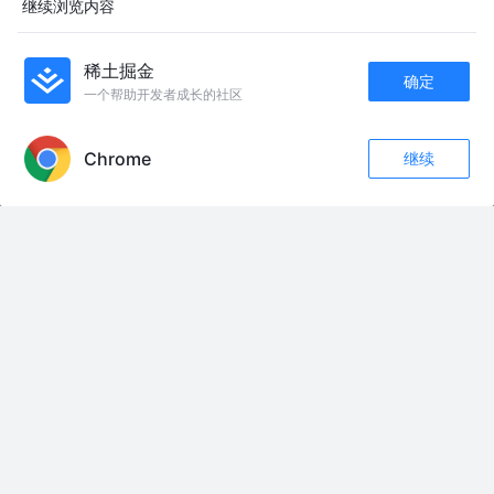
继续浏览内容
张风捷特烈
2年前
15k
123
13
稀土掘金
确定
友情链接：
一个帮助开发者成长的社区
APP内打开
浓眉大眼的武契奇叛变了，要见泽连斯基，这让普京情何以堪？ 两人见面要
讨论欧盟、能源和经济问题，泽连斯基要让武契奇脱离俄罗斯阵营。#全球创
作者计划#零基础看懂全球 #武契奇 #泽连斯基
Chrome
继续
收藏
21
10
狠心婆婆毒害怀孕儿媳，结果心魔缠身，精神崩溃遭报应 #民间故事#好剧推
关注
荐#老剧回看
吃的好好的，提什么前任，害我吃特产#看一遍笑一遍笑得肚子疼 #搞笑视频
#上热门
泸溪河回应“桃酥出现金属牙冠”：消费者已澄清，所发视频情况不属实 #泸溪
河桃酥 #可评
逐出宗门！！！ #天才小澜 #小澜教主 #万道宗
美国新核战略曝光：一旦与中国或俄罗斯爆发战争，美方可能动用战术核武
器。
从“机械狼”抢滩到碳纤维“白菜价”，大国博弈的底层逻辑变了 从“机械狼”抢滩
到碳纤维“白菜价”，大国博弈的底层逻辑变了 #国际局势 #大国博弈 #机械狼
#碳纤维 #高sir正能量
被道路遗留物磕坏了车还在自认倒霉？教你如何正确索赔！ #汽车理赔 #每天
一个用车知识 #带你懂车 #汽车知识
#因为一个片段看了整部剧 #我的前半生#好剧推荐#内容过于真实@DOU+上
热门