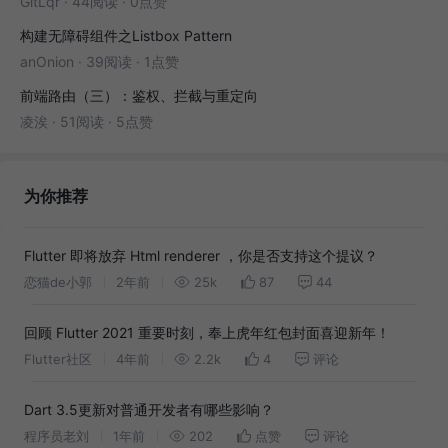
GitLqr
·
44阅读
·
0点赞
构建无障碍组件之Listbox Pattern
anOnion
·
39阅读
·
1点赞
前端路由（三）：鉴权、拦截与重定向
凌涘
·
51阅读
·
5点赞
为你推荐
Flutter 即将放弃 Html renderer ，你是否支持这个提议？
恋猫de小郭
2年前
25k
87
44
回顾 Flutter 2021 重要时刻，奉上虎年红包封面喜迎新年！
Flutter社区
4年前
2.2k
4
评论
Dart 3.5更新对普通开发者有哪些影响？
程序员老刘
1年前
202
点赞
评论