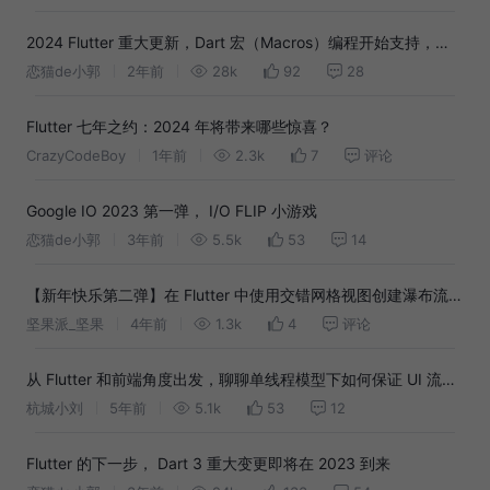
2024 Flutter 重大更新，Dart 宏（Macros）编程开始支持，
JSON 序列化有救
恋猫de小郭
2年前
28k
92
28
Flutter 七年之约：2024 年将带来哪些惊喜？
CrazyCodeBoy
1年前
2.3k
7
评论
Google IO 2023 第一弹， I/O FLIP 小游戏
恋猫de小郭
3年前
5.5k
53
14
【新年快乐第二弹】在 Flutter 中使用交错网格视图创建瀑布流布
局
坚果派_坚果
4年前
1.3k
4
评论
从 Flutter 和前端角度出发，聊聊单线程模型下如何保证 UI 流畅
性
杭城小刘
5年前
5.1k
53
12
Flutter 的下一步， Dart 3 重大变更即将在 2023 到来