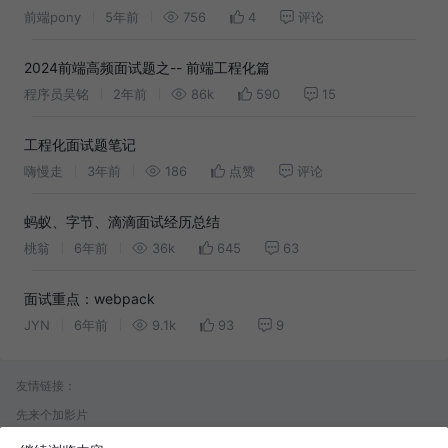
面试题总汇得看看
前端pony
5年前
756
4
评论
2024前端高频面试题之-- 前端工程化篇
程序员吴铭
2年前
86k
590
15
工程化面试题笔记
嗨慢走
3年前
186
点赞
评论
蚂蚁、字节、滴滴面试经历总结
桃翁
6年前
36k
645
63
面试重点：webpack
JYN
6年前
9.1k
93
9
友情链接：
先来个加影片
八一建军节到来，大新山歌文化娱乐群第三届群友联谊会，在宝新村新屯热