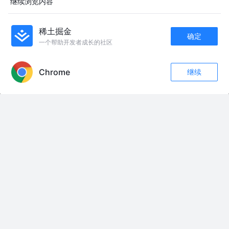
继续浏览内容
闹开场！近两百名群友齐聚一堂，盛装登场，载歌载舞，欢庆建军99周年。
#热闹氛围拉满#满满仪式感#记录身边的传统文化#大新民俗风情
谁是全球面积最大的国家#领土#历史
稀土掘金
新新娘婚纱婚庆放大招！0-18岁写真套餐，提供服装造型，24小时内核销还
确定
送纸质和电子版，速来！#婚庆策划 #儿童写真 #暑期特惠 #服装造型 #婚纱
一个帮助开发者成长的社区
婚庆
APP内打开
生活实用小妙招 #劳动人民的智慧 #涨知识 #实用小技巧 #生活小妙招
Chrome
《对话品牌》——领航新智造 笃行向未来
继续
评论
收藏
39
零基础学法语真的不难！发音单词会话轻松搞定 专为零起点设计的法语入门
关注
自学方案，帮你打好发音和单词基础，轻松开启法语学习之旅。#暑假 #好书
推荐 #好书分享 #法国 #学习
张子宇在场边做身体对抗练习。2026年国际篮联女篮世界杯资格赛.中国武
汉.中国（CHN）-马里（MLI），武汉体育中心体育馆，2026年3月11日。#
张子宇 #中国女篮 #韩旭 #李月汝 #张茹
vank组织网暴抹黑中国 回复 @🐬🐬🐬深蓝的评论 请韩国善待旅韩福宝父母
妹妹一家：即乐宝和爱宝，谱系号华妮/园欣一家：不要生活在满园毒植物的
地方。不要拔了有毒植物还骂不善良取外号，以后建场新屋不要立马入住有
害健康，不是一年下来大小熊总是呕吐没有多虫可驱，不要我们中国没有繁
育计划那边就说福宝要当妈妈，不要总是翻滚小熊容易让熊：肠扭转■于熊
而言是天敌，不要吃饭睡觉玩乐被扫兴，不要笋季吃笋皮，不要每天睡大摆
锤下，不要生日蛋糕是演员还有铁钉，不要没事就提溜幼仔，不是给穿在脚
上臭胶鞋甩下来当丰容，不要总是说园欣/即乐宝是发情脱毛，不要再把熊皮
大当你姜先生的抹布，不要吃个饭要感恩，不要「园欣」年年脱毛，不要玩
具走个过场，韩国已三次用棍对待熊。勿再四次……
中华人民共和国禄位牌位上书 中华人民共和国，国基永固，繁荣昌盛，人民康