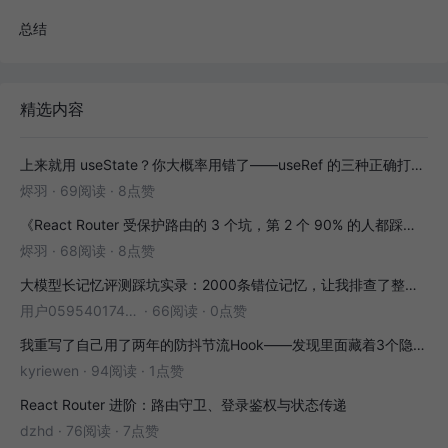
总结
精选内容
上来就用 useState？你大概率用错了——useRef 的三种正确打开方式
烬羽
·
69阅读
·
8点赞
《React Router 受保护路由的 3 个坑，第 2 个 90% 的人都踩过》
烬羽
·
68阅读
·
8点赞
大模型长记忆评测踩坑实录：2000条错位记忆，让我排查了整整3小时
用户05954017446
·
66阅读
·
0点赞
我重写了自己用了两年的防抖节流Hook——发现里面藏着3个隐藏bug
kyriewen
·
94阅读
·
1点赞
React Router 进阶：路由守卫、登录鉴权与状态传递
dzhd
·
76阅读
·
7点赞