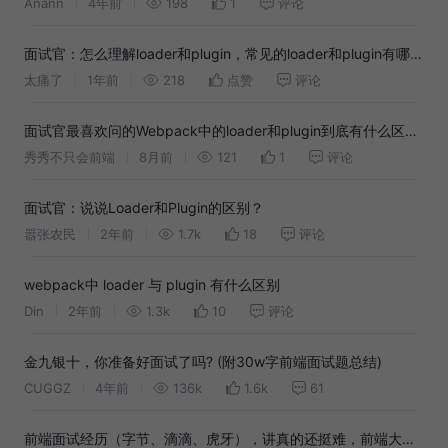
Anann
4年前
198
1
评论
面试官：怎么理解loader和plugin，常见的loader和plugin有哪
些？
太痛了
1年前
218
点赞
评论
面试官最喜欢问的Webpack中的loader和plugin到底有什么区
别？
秀秀不只会前端
8月前
121
1
评论
面试官：说说Loader和Plugin的区别？
嚣张农民
2年前
1.7k
18
评论
webpack中 loader 与 plugin 有什么区别
Din
2年前
1.3k
10
评论
金九银十，你准备好面试了吗? (附30w字前端面试题总结)
CUGGZ
4年前
136k
1.6k
61
前端面试经历（字节、滴滴、虎牙），讲真的还挺难，前端大厂