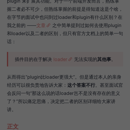
plugin 来扩展其功能。对于一个前端开发而言，熟练掌
握二者必不可少，但熟练掌握的前提是得知道这是个啥，
在字节的面试中也问到过loader和plugin有什么区别？在
我之前的 ——
文章
之中简单提到过如何去使用plugin
和loader以及二者的区别，但只有官方文档上的简单一句
话：
插件目的在于解决
loader
无法实现的
其他事
。
从而得出“plugin比loader更强大”。但是通过本人的亲身
经历可以很负责地告诉大家：
这个答案不行
。甚至面试官
会反问一句“那这么说的话loader岂不是没有存在的意义
了？”所以痛定思痛，决定把二者的区别详细给大家讲
讲。
正文