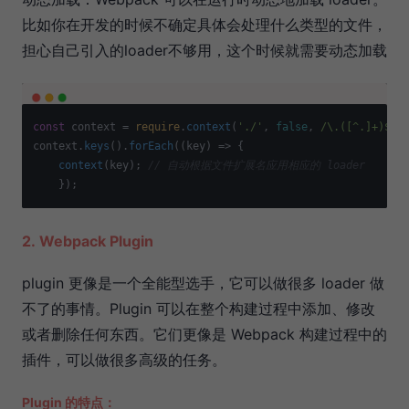
比如你在开发的时候不确定具体会处理什么类型的文件，
担心自己引入的loader不够用，这个时候就需要动态加载
const
 context = 
require
.
context
(
'./'
, 
false
, 
/\.([^.]+)$/
);
context.
keys
().
forEach
(
(
key
) =>
 { 

context
(key); 
// 自动根据文件扩展名应用相应的 loader
2. Webpack Plugin
plugin 更像是一个全能型选手，它可以做很多 loader 做
不了的事情。Plugin 可以在整个构建过程中添加、修改
或者删除任何东西。它们更像是 Webpack 构建过程中的
插件，可以做很多高级的任务。
Plugin 的特点：