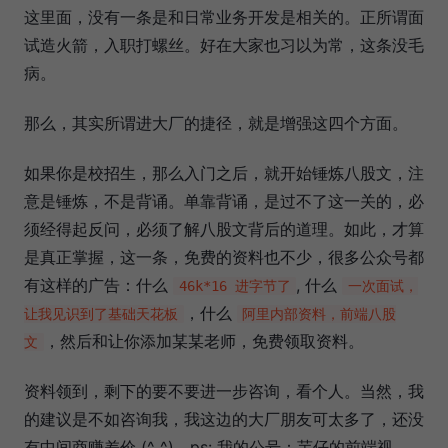
这里面，没有一条是和日常业务开发是相关的。正所谓面
试造火箭，入职打螺丝。好在大家也习以为常，这条没毛
病。
那么，其实所谓进大厂的捷径，就是增强这四个方面。
如果你是校招生，那么入门之后，就开始锤炼八股文，注
意是锤炼，不是背诵。单靠背诵，是过不了这一关的，必
须经得起反问，必须了解八股文背后的道理。如此，才算
是真正掌握，这一条，免费的资料也不少，很多公众号都
有这样的广告：什么
, 什么
46k*16 进字节了
一次面试，
，什么
让我见识到了基础天花板
阿里内部资料，前端八股
，然后和让你添加某某老师，免费领取资料。
文
资料领到，剩下的要不要进一步咨询，看个人。当然，我
的建议是不如咨询我，我这边的大厂朋友可太多了，还没
有中间商赚差价 (^_^)。ps: 我的公号：芋仔的前端视