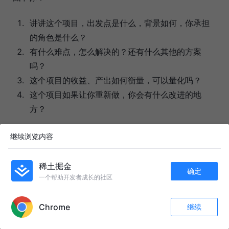
讲讲这个项目，出发点是什么，背景如何，你承担
的角色是什么？
有什么难点，怎么解决的？还有什么其他的方案
吗？
这个项目的收益、产出如何衡量，可以量化吗？
这个项目如果让你重新做，你会有什么改进的地
方？
说到底，找工作也是公式化，进大厂也是公式化。而所谓
继续浏览内容
的捷径也并不意味着不需要付出努力，依旧需要高强度的
付出，有公式，只是让你事半功倍，而非躺平拿 offer。
稀土掘金
确定
一个帮助开发者成长的社区
APP内打开
最后，祝愿大家能在公式化的人生中都能活出不一样的精
彩！
Chrome
继续
收藏
115
14
关注