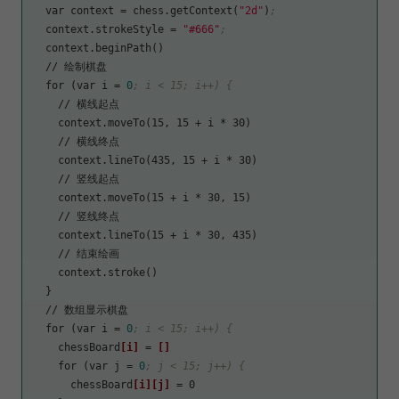
  var 
context
 = chess.getContext(
"2d"
)
;
context.strokeStyle
 = 
"#666"
;
  context.beginPath()

  // 绘制棋盘

  for (var 
i
 = 
0
; i < 15; i++) {
    // 横线起点

    context.moveTo(15, 15 + i * 30)

    // 横线终点

    context.lineTo(435, 15 + i * 30)

    // 竖线起点

    context.moveTo(15 + i * 30, 15)

    // 竖线终点

    context.lineTo(15 + i * 30, 435)

    // 结束绘画

    context.stroke()

  }

  // 数组显示棋盘

  for (var 
i
 = 
0
; i < 15; i++) {
    chessBoard
[i]
 = 
[]
    for (var 
j
 = 
0
; j < 15; j++) {
      chessBoard
[i]
[j]
 = 0
