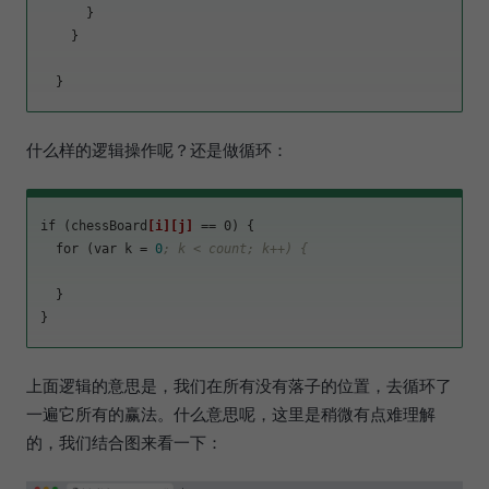
      }

    }

什么样的逻辑操作呢？还是做循环：
if (chessBoard
[i]
[j]
 == 0) {

  for (var 
k
 = 
0
; k < count; k++) {
  }

上面逻辑的意思是，我们在所有没有落子的位置，去循环了
一遍它所有的赢法。什么意思呢，这里是稍微有点难理解
的，我们结合图来看一下：