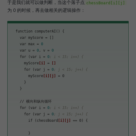
于是我们就可以做判断，当这个落子点
chessBoard[i][j]
为 0 的时候，再去做相关的逻辑操作：
  function computerAI() {

    var 
myScore
 = []

    var 
max
 = 
0
    var 
u
 = 
0
, v = 
0
    for (var 
i
 = 
0
; i < 15; i++) {
      myScore
[i]
 = 
[]
      for (var 
j
 = 
0
; j < 15; j++) {
        myScore
[i]
[j]
 = 0

      }

    }

    // 横向和纵向循环

    for (var 
i
 = 
0
; i < 15; i++) {
      for (var 
j
 = 
0
; j < 15; j++) {
        if (chessBoard
[i]
[j]
 == 0) {

        }
