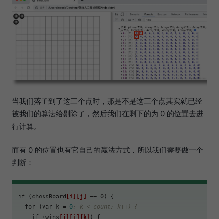
当我们落子到了这三个点时，那是不是这三个点其实就已经
被我们的算法给剔除了，然后我们在剩下的为 0 的位置去进
行计算。
而有 0 的位置也有它自己的赢法方式，所以我们需要做一个
判断：
if (chessBoard
[i]
[j]
 == 0) {

  for (var 
k
 = 
0
; k < count; k++) {
    if (wins
[i]
[j]
[k]
) {
