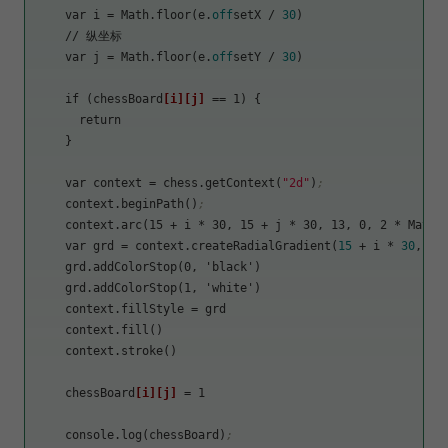
    var 
i
 = Math.floor(e.
off
setX / 
30
)

    // 纵坐标

    var 
j
 = Math.floor(e.
off
setY / 
30
)

    if (chessBoard
[i]
[j]
 == 1) {

      return

    }

    var 
context
 = chess.getContext(
"2d"
)
;
    context.beginPath()
;
    context.arc(15 + i * 30, 15 + j * 30, 13, 0, 2 * Math.
    var 
grd
 = context.createRadialGradient(
15
 + i * 
30
, 
15
    grd.addColorStop(0, 'black')

    grd.addColorStop(1, 'white')

context.fillStyle
 = grd

    context.fill()

    context.stroke()

    chessBoard
[i]
[j]
 = 1

    console.log(chessBoard)
;