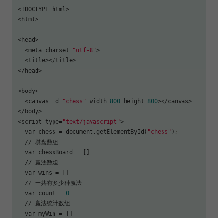
<!DOCTYPE html>

<html>

<head>

  <meta 
charset
=
"utf-8"
>

  <title></title>

</head>

<body>

  <canvas 
id
=
"chess"
 width=
800
 height=
800
></canvas>

</body>

<script 
type
=
"text/javascript"
>

  var 
chess
 = document.getElementById(
"chess"
)
;
  // 棋盘数组

  var 
chessBoard
 = []

  // 赢法数组

  var 
wins
 = []

  // 一共有多少种赢法

  var 
count
 = 
0
  // 赢法统计数组

  var 
myWin
 = []
