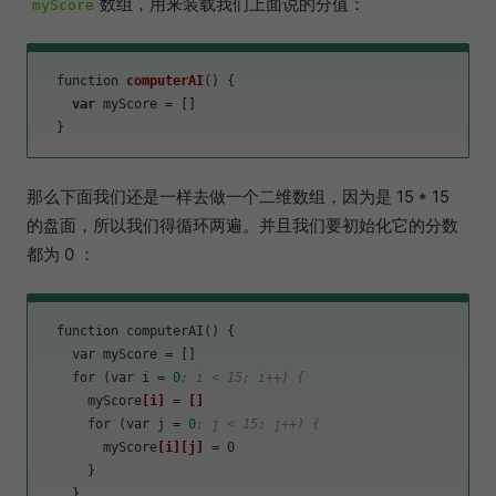
数组，用来装载我们上面说的分值：
myScore
function 
computerAI
()
 {

var
 myScore = []

那么下面我们还是一样去做一个二维数组，因为是 15 * 15
的盘面，所以我们得循环两遍。并且我们要初始化它的分数
都为 0 ：
  function computerAI() {

    var 
myScore
 = []

    for (var 
i
 = 
0
; i < 15; i++) {
      myScore
[i]
 = 
[]
      for (var 
j
 = 
0
; j < 15; j++) {
        myScore
[i]
[j]
 = 0

      }

    }
