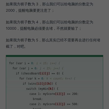
如果我方棋子数为 3，那么我们可以给电脑的分数定为
2000，提醒电脑要更注意了；
如果我方棋子数为 4，那么我们可以给电脑的分数定为
10000，提醒电脑必须要去堵，不然就要输了；
如果我方棋子数为 5，那么其实已经不需要再去进行任何堵
截了，对吧。
for (var 
i
 = 
0
; i < 15; i++) {
  for (var 
j
 = 
0
; j < 15; j++) {
    if (chessBoard
[i]
[j]
 == 0) {

      for (var 
k
 = 
0
; k < count; k++) {
        if (wins
[i]
[j]
[k]
) {

          switch (myWin
[k]
) {

            case 1: myScore
[i]
[j]
 += 200
;
              break
;
            case 2: myScore
[i]
[j]
 += 500
;