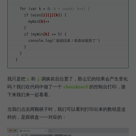
    for (var 
k
 = 
0
; k < count; k++) {
      if (wins
[i]
[j]
[k]
) {

        myWin
[k]
++

      }

      if (myWin
[k]
 == 5) {

        console.log('游戏结束！恭喜你获胜了')

      }

    }

我只是把
和
调换前后位置了，那么它的结果会产生变化
i
j
吗？我们在代码中做了一个
的控制台打印，接
chessBoard
下来我们来一起看看。
当我们点击两颗棋子时，我们可以看到打印出来的数组是这
样的，是跟棋盘一一对应的：