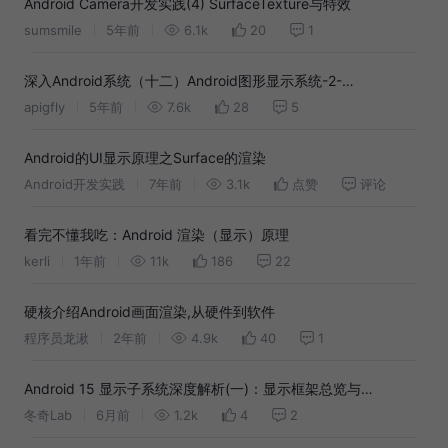
Android Camera开发实践(4) SurfaceTexture与特效
sumsmile
5年前
6.1k
20
1
深入Android系统（十二）Android图形显示系统-2-
SurfaceFlinger与图像输出
apigfly
5年前
7.6k
28
5
Android的UI显示原理之Surface的渲染
Android开发实践
7年前
3.1k
点赞
评论
看完不懂我吃：Android 渲染（显示）原理
kerli
1年前
11k
186
22
硬核介绍Android画面渲染,从硬件到软件
程序员龙湫
2年前
4.9k
40
1
Android 15 显示子系统深度解析(一)：显示框架总览与
SurfaceFlinger核心机制
冬奇Lab
6月前
1.2k
4
2