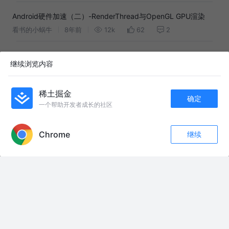
Android硬件加速（二）-RenderThread与OpenGL GPU渲染
看书的小蜗牛
8年前
12k
62
2
Android Camera系列（七）：MediaCodec视频编码中-
继续浏览内容
OpenGL ES多线程渲染
小智003
1年前
892
点赞
评论
稀土掘金
确定
友情链接：
一个帮助开发者成长的社区
APP内打开
炸机时锁机还是抢救？哪种损失小？ #大疆action2 #穿越机fpv
买单王金钟国，只要有我在，谁也别想花一分钱 #RunningMan #金钟国 #韩
Chrome
继续
国综艺 #韩综爆笑 #综艺名场面
评论
收藏
19
我鞋呢#地铁趣事 #地铁搞笑视频 #坐地铁也是一种生活态度 #万万没想到 #
关注
看一遍笑一遍
美国导弹快打光了？特朗普否认！但五角大楼正在疯狂扩产 #伊朗 #五角大楼
#美军
诡异吃播：奇怪的前台招待，餐厅的秘密 #手机游戏 #游戏解说 #乐儿姐姐 #
模拟游戏 #休闲游戏
炸鸡芝士火鸡面🧀🍗 #吃货日常 #火鸡面的神仙吃法 #炸鸡火鸡面
动漫推荐 国漫排行榜:我从蓝星崛起20集#修仙国漫 #玄幻修仙 #修仙动漫 #
国漫推荐 #3d动漫 修仙动漫