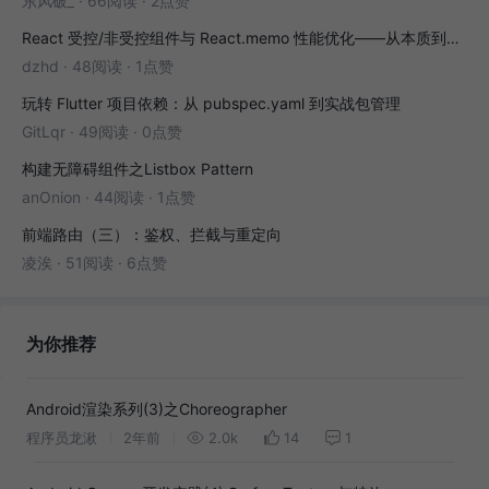
东风破_
·
66阅读
·
2点赞
React 受控/非受控组件与 React.memo 性能优化——从本质到实战
dzhd
·
48阅读
·
1点赞
玩转 Flutter 项目依赖：从 pubspec.yaml 到实战包管理
GitLqr
·
49阅读
·
0点赞
构建无障碍组件之Listbox Pattern
anOnion
·
44阅读
·
1点赞
前端路由（三）：鉴权、拦截与重定向
凌涘
·
51阅读
·
6点赞
为你推荐
Android渲染系列(3)之Choreographer
程序员龙湫
2年前
2.0k
14
1