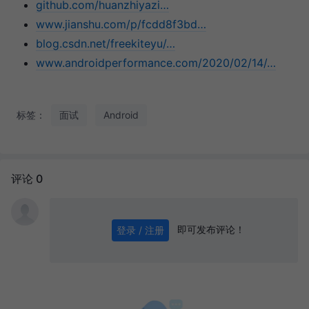
github.com/huanzhiyazi…
www.jianshu.com/p/fcdd8f3bd…
blog.csdn.net/freekiteyu/…
www.androidperformance.com/2020/02/14/…
标签：
面试
Android
评论 0
即可发布评论！
登录 / 注册
0
/ 1000
发送