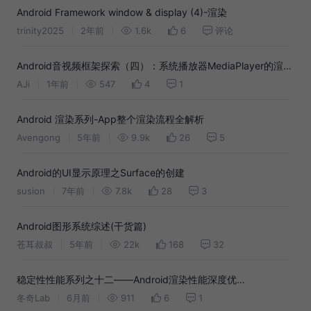
Android Framework window & display (4)-渲染
trinity2025
2年前
1.6k
6
评论
Android音视频框架探索（四）：系统播放器MediaPlayer的渲染
创建流程
AJi
1年前
547
4
1
Android 渲染系列-App整个渲染流程全解析
Avengong
5年前
9.9k
26
5
Android的UI显示原理之Surface的创建
susion
7年前
7.8k
28
3
Android图形系统综述(干货篇)
苍耳叔叔
5年前
22k
168
32
稳定性性能系列之十二——Android渲染性能深度优
化:SurfaceFlinger与GPU
冬奇Lab
6月前
911
6
1