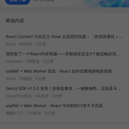
精选内容
React Context 与自定义 Hook 从底层到实践：「跨层级通信 + 副作用封装」全解析
dzhd
·
68阅读
·
2点赞
我排查了一个React内存泄漏——罪魁祸首是这3个被忽略的清理函数
kyriewen
·
69阅读
·
0点赞
useRef + Web Worker 实战：React 如何优雅地拥抱多线程
dzhd
·
70阅读
·
5点赞
GenUI SDK v1.3.0 发布｜多框架兼容，一键换物料，渲染器 & 演练场全面增强！
OpenTiny社区
·
84阅读
·
2点赞
useRef + Web Worker：React 中的耗时计算不卡页面
嘟嘟0717
·
110阅读
·
8点赞