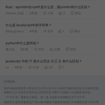
Rust：eprintln!在rust中是什么宏，跟println!有什么区别？
Pomelo_刘金
2年前
1.6k
2
评论
什么是JavaScript中的字符串？
DebugUsery
4年前
818
1
评论
python中什么是闭包？
傻大头
6年前
825
点赞
评论
javascript 中的 ?? 是什么写法 与 || 又 有什么区别？
zz
4年前
5.5k
32
7
友情链接：
保护动物你我有责 #真实生活分享计划 #人与自然万物和谐共处 #万物有灵抓
拍瞬间 #人与自然和谐共处治愈系风景 #爱护小动物人与动物和谐共处
《千与千寻》逐帧拉片解说，第一集 #动漫 #动漫解说 #千与千寻
感谢各位老铁赏脸看这个吃jio猫 #橘猫 #猫咪的迷惑行为 #猫咪日常 #巴巴博