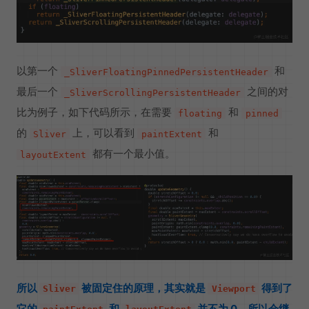
以第一个
和
_SliverFloatingPinnedPersistentHeader
最后一个
之间的对
_SliverScrollingPersistentHeader
比为例子，如下代码所示，在需要
和
floating
pinned
的
上，可以看到
和
Sliver
paintExtent
都有一个最小值。
layoutExtent
所以
被固定住的原理，其实就是
得到了
Sliver
Viewport
它的
和
并不为 0，所以会继