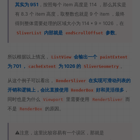
其实为 951
，按照每个 item 高度是 114 ，那么其实是
有 8.3 个 item 高度，取整数也就是 9 个 item ，最终
得到整体需要处理的区域大小为 114 * 9 = 1026 ，在
内部就是
参数
。
SliverList
endScrollOffset
所以根据以上情况，
会输出一个
ListView
paintExtent
为 701 ，
为 1026 的
。
cacheExtent
SliverGeometry
从这个例子可以看出，
在实现可滑动列表的
RenderSliver
开销和逻辑上，会比直接使用
好和灵活很多
，
RenderBox
同时也是为什么
里需要使用
而
Viewport
RenderSliver
不是
的原因。
RenderBox
⚠️注意，这里比较容易有一个误区，那就是