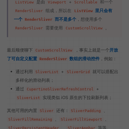
是由
+
和一个
ListView
Viewport
Scrollable
组成，所以在
里只会有
RenderSliver
ListView
一个
而不是多个
，想使用多个
RenderSliver
需要使用
。
RenderSliver
CustomScrollView
最后顺便聊下
，事实上就是一个
开放
CustomScrollView
了可自定义配置
数组的滑动控件
，例如：
RenderSliver
通过利用
+
就可以搭配出
SliverList
SliverGrid
多样化的滑动列表；
通过
+
CupertinoSliverRefreshControl
实现类似 iOS 原生的下拉刷新列表；
SliverList
其他可用的内置
还有：
、
Sliver
SliverPadding
、
、
SliverFillRemaining
SliverFillViewport
、
等等。
SliverPersistentHeader
SliverAppbar