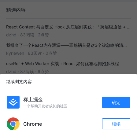
精选内容
React Context 与自定义 Hook 从底层到实践：「跨层级通信 + 副作用封装」全解析
dzhd
·
83阅读
·
2点赞
我排查了一个React内存泄漏——罪魁祸首是这3个被忽略的清理函数
kyriewen
·
83阅读
·
0点赞
useRef + Web Worker 实战：React 如何优雅地拥抱多线程
dzhd
·
87阅读
·
6点赞
继续浏览内容
GenUI SDK v1.3.0 发布｜多框架兼容，一键换物料，渲染器 & 演练场全面增强！
OpenTiny社区
·
100阅读
·
2点赞
稀土掘金
useRef + Web Worker：React 中的耗时计算不卡页面
确定
一个帮助开发者成长的社区
嘟嘟0717
·
136阅读
·
9点赞
APP内打开
Chrome
继续
收藏
113
7
为你推荐
关注