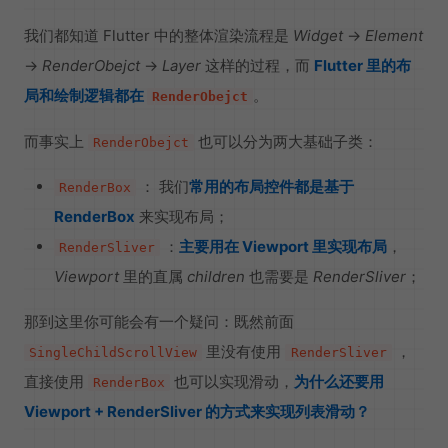
我们都知道 Flutter 中的整体渲染流程是
Widget
->
Element
->
RenderObejct
->
Layer
这样的过程，而
Flutter 里的布
局和绘制逻辑都在
。
RenderObejct
而事实上
也可以分为两大基础子类：
RenderObejct
： 我们
常用的布局控件都是基于
RenderBox
RenderBox
来实现布局；
：
主要用在 Viewport 里实现布局
，
RenderSliver
Viewport
里的直属
children
也需要是
RenderSliver
；
那到这里你可能会有一个疑问：既然前面
里没有使用
，
SingleChildScrollView
RenderSliver
直接使用
也可以实现滑动，
为什么还要用
RenderBox
Viewport + RenderSliver 的方式来实现列表滑动？