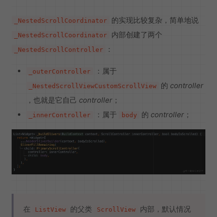
的实现比较复杂，简单地说
_NestedScrollCoordinator
内部创建了两个
_NestedScrollCoordinator
：
_NestedScrollController
：属于
_outerController
的
controller
_NestedScrollViewCustomScrollView
，也就是它自己
controller
；
：属于
的
controller
；
_innerController
body
在
的父类
内部，默认情况
ListView
ScrollView