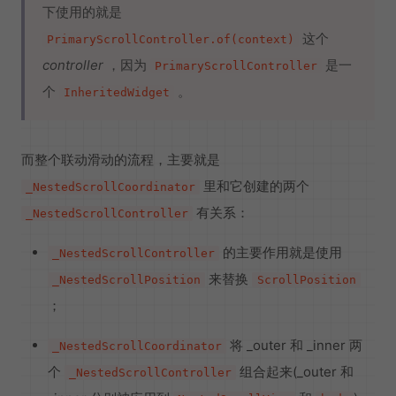
下使用的就是
这个
PrimaryScrollController.of(context)
controller
，因为
是一
PrimaryScrollController
个
。
InheritedWidget
而整个联动滑动的流程，主要就是
里和它创建的两个
_NestedScrollCoordinator
有关系：
_NestedScrollController
的主要作用就是使用
_NestedScrollController
来替换
_NestedScrollPosition
ScrollPosition
；
将 _outer 和 _inner 两
_NestedScrollCoordinator
个
组合起来(_outer 和
_NestedScrollController