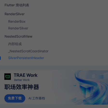
Flutter 滑动列表
RenderSliver
RenderBox
RenderSliver
NestedScrollView
内部组成
_NestedScrollCoordinator
SliverPersistentHeader