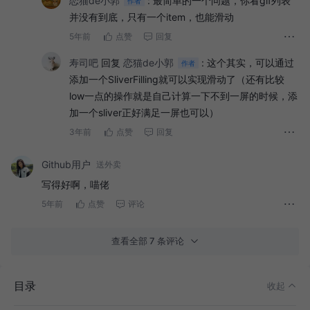
恋猫de小郭
:
最简单的一个问题，你看gif列表
作者
并没有到底，只有一个item，也能滑动
5年前
点赞
回复
寿司吧
回复
恋猫de小郭
:
这个其实，可以通过
作者
添加一个SliverFilling就可以实现滑动了（还有比较
low一点的操作就是自己计算一下不到一屏的时候，添
加一个sliver正好满足一屏也可以）
3年前
点赞
回复
Github用户
送外卖
写得好啊，喵佬
5年前
点赞
评论
查看全部 7 条评论
目录
收起