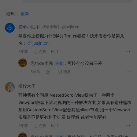
最热
最新
榜单小助手
榜单小助手 @juejin.cn
恭喜你上榜掘力计划4月Top 作者榜！快来看看你是第几
名：
juejin.cn
5年前
点赞
1
恋猫de小郭
:
可怜兮兮没前三🤣
作者
5年前
1
回复
檬柠木子
郭神我有个问题 NestedScrollView提供了一种两个
Viewport嵌套下滚动视图的一种解决方案 如果真有这种需求
那用CustomScrollView配合其他sliver节点 用一个Viewport
实现是不是更有利于扩展 好理解 或者性能更好
5年前
点赞
2