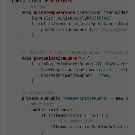
public
class
RecyclerView
 {  

// 出现动画
void
animateAppearance
(ViewHolder itemHolder,It
        itemHolder.setIsRecyclable(
false
);

if
 (mItemAnimator.animateAppearance(itemHol
            postAnimationRunner();
// 触发动画执行
        }

    }

// 将动画执行代码抛到 Choreographer 中的动画队列中
void
postAnimationRunner
()
 {

if
 (!mPostedAnimatorRunner && mIsAttached) 
            ViewCompat.postOnAnimation(
this
, mItemA
            mPostedAnimatorRunner = 
true
;

        }

    }

// 动画执行代码
private
Runnable
mItemAnimatorRunner
=
new
Runn
@Override
public
void
run
()
 {

if
 (mItemAnimator != 
null
) {

// 在下一帧执行动画
                mItemAnimator.runPendingAnimations(
            }
