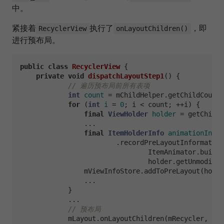
中。
紧接着
执行了
，即
RecyclerView
onLayoutChildren()
进行预布局。
public
class
RecyclerView
 {

private
void
dispatchLayoutStep1
()
 {

// 遍历预布局前所有表项
int
count
=
 mChildHelper.getChildCount(
for
 (
int
i
=
0
; i < count; ++i) {

final
ViewHolder
holder
=
 getChildV
                ...

final
ItemHolderInfo
animationInfo
                        .recordPreLayoutInformation
                                ItemAnimator.buildA
                                holder.getUnmodifie
                mViewInfoStore.addToPreLayout(holde
                ...

            }

            ...

// 预布局
            mLayout.onLayoutChildren(mRecycler, mSt