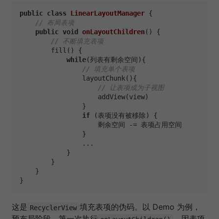
public
class
LinearLayoutManager
 {

// 布局表项
public
void
onLayoutChildren
()
 {

// 不断填充表项
        fill() {

while
(列表有剩余空间){

// 填充单个表项
                layoutChunk(){

// 让表项成为子视图
                    addView(view)

                }

if
 (表项没有被移除) {

                    剩余空间 -= 表项占用空间	

                }

                ...

            }

        }

    }

这是
填充表项的伪码。以 Demo 为例，
RecyclerView
预布局阶段，第一次执行
，因表项