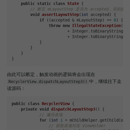
public
static
class
State
 {

// 断言 mLayoutStep 是否为 accepted，否则抛
void
assertLayoutStep
(
int
 accepted)
 {

if
 ((accepted & mLayoutStep) == 
0
) {

throw
new
IllegalStateException
(
"La
                        + Integer.toBinaryString(ac
                        + Integer.toBinaryString(mL
            }

        }

    }

由此可以断定，触发动画的逻辑将会出现在
中，继续往下走
RecyclerView.dispatchLayoutStep3()
读源码：
public
class
RecyclerView
 {

private
void
dispatchLayoutStep3
()
 {

// 遍历表项
for
 (
int
i
=
 mChildHelper.getChildCount
// 获取表项对应 ViewHolder