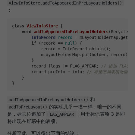
ViewInfoStore.addToAppearedInPreLayoutHolders()
：
class
ViewInfoStore
 {

void
addToAppearedInPreLayoutHolders
(RecyclerVi
InfoRecord
record
=
 mLayoutHolderMap.get(ho
if
 (record == 
null
) {

            record = InfoRecord.obtain();

            mLayoutHolderMap.put(holder, record);

        }

        record.flags |= FLAG_APPEAR; 
// 追加 FLAG_
        record.preInfo = info; 
// 将预布局表项动画信息存
    }

和
addToAppearedInPreLayoutHolders()
的实现几乎一摸一样，唯一的不同
addToPreLayout()
是，标志位追加了
，用于标记表项 3 是即
FLAG_APPEAR
将出现在屏幕中的表项。
分析至此，可以得出下面的结论：