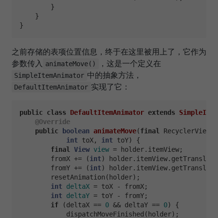
        }

    }

之前存储的表项位置信息，终于在这里被用上了，它作为
参数传入
，这是一个定义在
animateMove()
中的抽象方法，
SimpleItemAnimator
实现了它：
DefaultItemAnimator
public
class
DefaultItemAnimator
extends
SimpleItem
@Override
public
boolean
animateMove
(
final
 RecyclerView.V
int
 toX, 
int
 toY)
 {

final
View
view
=
 holder.itemView;

        fromX += (
int
) holder.itemView.getTranslati
        fromY += (
int
) holder.itemView.getTranslati
        resetAnimation(holder);

int
deltaX
=
 toX - fromX;

int
deltaY
=
 toY - fromY;

if
 (deltaX == 
0
 && deltaY == 
0
) {

            dispatchMoveFinished(holder);
