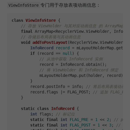
专门用于存放表项动画信息：
ViewInfoStore
class
ViewInfoStore
 {

// 存放 ViewHolder 与其对应动画信息 的 ArrayMap 
final
 ArrayMap<RecyclerView.ViewHolder, InfoRec
// 存储后布局表项与其动画信息
void
addToPostLayout
(RecyclerView.ViewHolder ho
InfoRecord
record
=
 mLayoutHolderMap.get(ho
if
 (record == 
null
) {

// 从池中获取 InfoRecord 实例
            record = InfoRecord.obtain();

// 将 ViewHolder 和 InfoRecord 绑定
            mLayoutHolderMap.put(holder, record);

        }

        record.postInfo = info; 
// 将后布局表项动画信息
        record.flags |= FLAG_POST; 
// 追加 FLAG_PO
    }

static
class
InfoRecord
 {

int
 flags; 
// 标记位
static
final
int
FLAG_PRE
=
1
 << 
2
; 
// pre
static
final
int
FLAG_POST
=
1
 << 
3
; 
// po