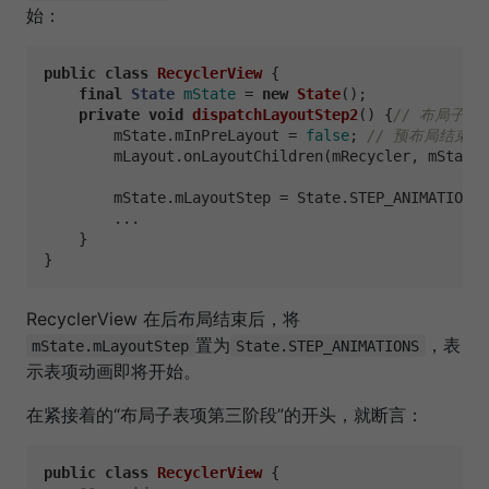
始：
public
class
RecyclerView
 {

final
State
mState
=
new
State
();

private
void
dispatchLayoutStep2
()
 {
// 布局子表
        mState.mInPreLayout = 
false
; 
// 预布局结束
        mLayout.onLayoutChildren(mRecycler, mState)
        mState.mLayoutStep = State.STEP_ANIMATIONS;
        ...

    }

RecyclerView 在后布局结束后，将
置为
，表
mState.mLayoutStep
State.STEP_ANIMATIONS
示表项动画即将开始。
在紧接着的“布局子表项第三阶段”的开头，就断言：
public
class
RecyclerView
 {
