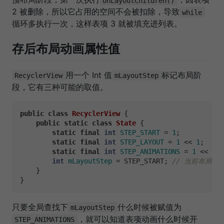
onLayoutChildren()
2 被删除，所以它占用的空间不会被扣除，导致
while
循环多执行一次，这样表项 3 就被填充进列表。
存后布局动画属性值
用一个 Int 值
标记布局阶
RecyclerView
mLayoutStep
段，它有三种可能的取值。
public
class
RecyclerView
 {

public
static
class
State
 {

static
final
int
STEP_START
=
1
;

static
final
int
STEP_LAYOUT
=
1
 << 
1
;

static
final
int
STEP_ANIMATIONS
=
1
 << 
2
; 
int
mLayoutStep
=
 STEP_START; 
// 当前布局阶
    }

只要全局查找下
什么时候被赋值为
mLayoutStep
，就可以知道表项动画什么时候开
STEP_ANIMATIONS