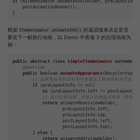
if
 (mItemAnimator.animateXXX(holder, preLayoutInfo,
    postAnimationRunner();

根据
的返回值来决定是否
ItemAnimator.animateXXX()
要在下一帧执行动画，以 Demo 中表项 3 的出现动画为
例：
public
abstract
class
SimpleItemAnimator
extends
Re
@Override
public
boolean
animateAppearance
(RecyclerView.V
// 如果预布局和后布局中表项左上角的坐标有变化 
if
 (preLayoutInfo != 
null
            && (preLayoutInfo.left != postLayoutInf
// 执行位移动画，并传入动画起点坐标（预布
return
 animateMove(viewHolder, 

                    preLayoutInfo.left, 

                    preLayoutInfo.top,

                    postLayoutInfo.left, 

                    postLayoutInfo.top);

        } 
else
 {

return
 animateAdd(viewHolder);
