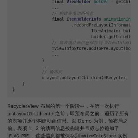
final
ViewHolder
holder
=
 getChildV
                ...

// 构建表项动画信息
final
ItemHolderInfo
animationInfo
                        .recordPreLayoutInformation
                                ItemAnimator.buildA
                                holder.getUnmodifie
// 将表项动画信息保存到 mViewInfoStor
                mViewInfoStore.addToPreLayout(holde
                ...

            }

            ...

// 预布局
            mLayout.onLayoutChildren(mRecycler, mSt
    }

RecyclerView 布局的第一个阶段中，在第一次执行
之前，即预布局之前，遍历了所有
onLayoutChildren()
的表项并逐个构建动画信息。以 Demo 为例，预布局之
前，表项 1、2 的动画信息被构建并且标志位追加了
，这些信息都被保存到
实例
FLAG_PRE
mViewInfoStore