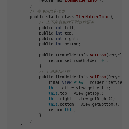
return
new
ItemHolderInfo
();

        }

// 表项信息实体类
public
static
class
ItemHolderInfo
 {

// 上下左右相对于列表的距离
public
int
 left;

public
int
 top;

public
int
 right;

public
int
 bottom;

public
 ItemHolderInfo 
setFrom
(RecyclerV
return
 setFrom(holder, 
0
);

            }

// 记录表项位置
public
 ItemHolderInfo 
setFrom
(RecyclerV
final
View
view
=
 holder.itemView;

this
.left = view.getLeft();

this
.top = view.getTop();

this
.right = view.getRight();

this
.bottom = view.getBottom();

return
this
;

            }

        }

    }
