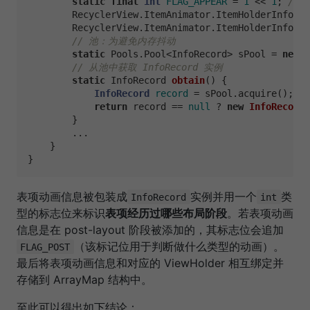
static
final
int
FLAG_APPEAR
=
1
 << 
1
; 
//
        RecyclerView.ItemAnimator.ItemHolderInfo pr
        RecyclerView.ItemAnimator.ItemHolderInfo po
// 池：为避免内存抖动
static
 Pools.Pool<InfoRecord> sPool = 
new
P
// 从池中获取 InfoRecord 实例
static
 InfoRecord 
obtain
()
 {

InfoRecord
record
=
 sPool.acquire();

return
 record == 
null
 ? 
new
InfoRecord
(
        }

        ...

    }

表项动画信息被包装成
实例并用一个
类
InfoRecord
int
型的标志位来标识
表项经历过哪些布局阶段
。若表项动画
信息是在 post-layout 阶段被添加的，其标志位会追加
（该标记位用于判断做什么类型的动画）。
FLAG_POST
最后将表项动画信息和对应的 ViewHolder 相互绑定并
存储到 ArrayMap 结构中。
至此可以得出如下结论：