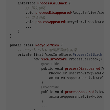
interface
ProcessCallback
 {

// 消失动画
void
processDisappeared
(RecyclerView.ViewHo
// 出现动画
void
processAppeared
(RecyclerView.ViewHolde
        ...

    }

}

public
class
RecyclerView
 {

// RecyclerView 动画回调默认实现
private
final
 ViewInfoStore.
ProcessCallback
mVi
new
ViewInfoStore
.ProcessCallback() {

@Override
public
void
processDisappeared
(View
                    mRecycler.unscrapView(viewHolde
                    animateDisappearance(viewHolder
                }

@Override
public
void
processAppeared
(ViewHol
                    animateAppearance(viewHolder, p
                }

                ...
