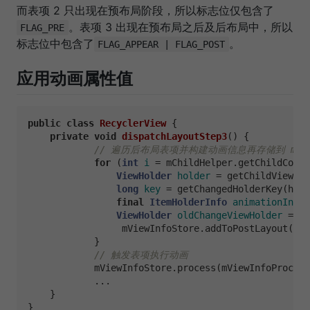
而表项 2 只出现在预布局阶段，所以标志位仅包含了
。表项 3 出现在预布局之后及后布局中，所以
FLAG_PRE
标志位中包含了
。
FLAG_APPEAR | FLAG_POST
应用动画属性值
public
class
RecyclerView
 {

private
void
dispatchLayoutStep3
()
 {

// 遍历后布局表项并构建动画信息再存储到 mViewI
for
 (
int
i
=
 mChildHelper.getChildCount
ViewHolder
holder
=
 getChildViewHol
long
key
=
 getChangedHolderKey(hold
final
ItemHolderInfo
animationInfo
ViewHolder
oldChangeViewHolder
=
 mV
                 mViewInfoStore.addToPostLayout(hol
            }

// 触发表项执行动画
            mViewInfoStore.process(mViewInfoProcess
            ...

    }
