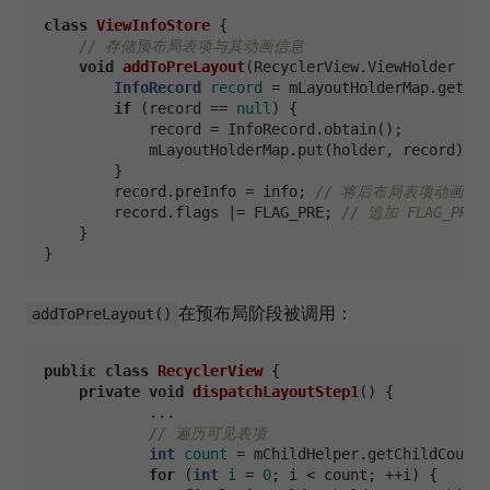
class
ViewInfoStore
 {

// 存储预布局表项与其动画信息
void
addToPreLayout
(RecyclerView.ViewHolder hol
InfoRecord
record
=
 mLayoutHolderMap.get(ho
if
 (record == 
null
) {

            record = InfoRecord.obtain();

            mLayoutHolderMap.put(holder, record);

        }

        record.preInfo = info; 
// 将后布局表项动画信息存
        record.flags |= FLAG_PRE; 
// 追加 FLAG_PR
    }

在预布局阶段被调用：
addToPreLayout()
public
class
RecyclerView
 {

private
void
dispatchLayoutStep1
()
 {

            ...

// 遍历可见表项
int
count
=
 mChildHelper.getChildCount(
for
 (
int
i
=
0
; i < count; ++i) {
