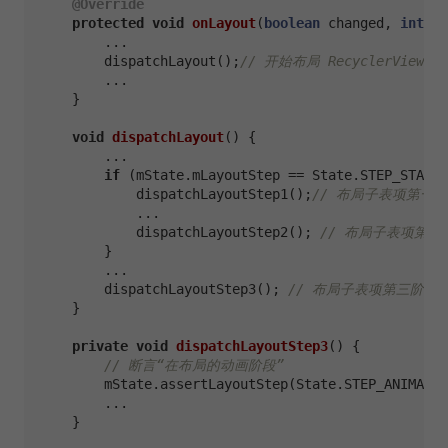
@Override
protected
void
onLayout
(
boolean
 changed, 
int
 l,
        ...

        dispatchLayout();
// 开始布局 RecyclerView
        ...

    }

void
dispatchLayout
()
 {

        ...

if
 (mState.mLayoutStep == State.STEP_START)
            dispatchLayoutStep1();
// 布局子表项第一
            ...

            dispatchLayoutStep2(); 
// 布局子表项第二
        }

        ...

        dispatchLayoutStep3(); 
// 布局子表项第三阶段
    }

private
void
dispatchLayoutStep3
()
 {

// 断言“在布局的动画阶段”
        mState.assertLayoutStep(State.STEP_ANIMATIO
        ...

    }
