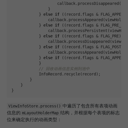
                    callback.processDisappeared(vie
                }

            } 
else
if
 ((record.flags & FLAG_APPEAR_
                callback.processAppeared(viewHolder
            } 
else
if
 ((record.flags & FLAG_PRE_AND
                callback.processPersistent(viewHold
            } 
else
if
 ((record.flags & FLAG_PRE) !=
                callback.processDisappeared(viewHol
            } 
else
if
 ((record.flags & FLAG_POST) !
                callback.processAppeared(viewHolder
            } 
else
if
 ((record.flags & FLAG_APPEAR)
            }

// 回收动画信息实例到池中
            InfoRecord.recycle(record);

        }

    }

中遍历了包含所有表项动画
ViewInfoStore.process()
信息的
结构，并根据每个表项的标志
mLayoutHolderMap
位来确定执行的动画类型：