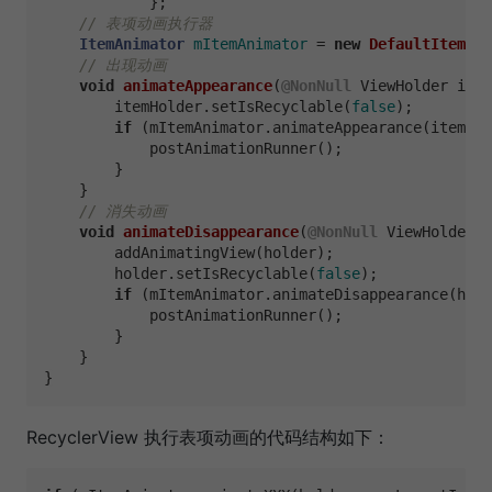
            };

// 表项动画执行器
ItemAnimator
mItemAnimator
=
new
DefaultItemAni
// 出现动画
void
animateAppearance
(
@NonNull
 ViewHolder item
        itemHolder.setIsRecyclable(
false
);

if
 (mItemAnimator.animateAppearance(itemHol
            postAnimationRunner();

        }

    }

// 消失动画
void
animateDisappearance
(
@NonNull
 ViewHolder h
        addAnimatingView(holder);

        holder.setIsRecyclable(
false
);

if
 (mItemAnimator.animateDisappearance(hold
            postAnimationRunner();

        }

    }

RecyclerView 执行表项动画的代码结构如下：