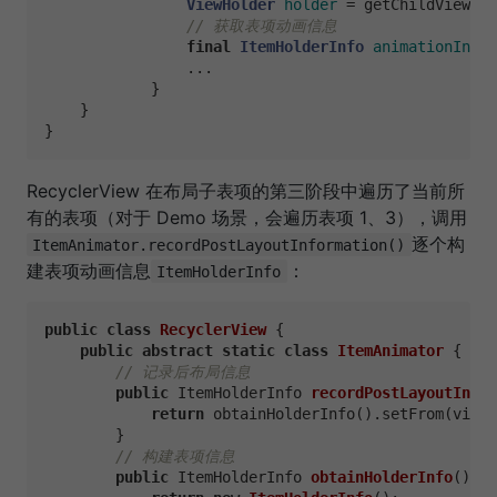
ViewHolder
holder
=
 getChildViewHol
// 获取表项动画信息
final
ItemHolderInfo
animationInfo
                ...

            }

    }                        

RecyclerView 在布局子表项的第三阶段中遍历了当前所
有的表项（对于 Demo 场景，会遍历表项 1、3），调用
逐个构
ItemAnimator.recordPostLayoutInformation()
建表项动画信息
：
ItemHolderInfo
public
class
RecyclerView
 {

public
abstract
static
class
ItemAnimator
 {

// 记录后布局信息
public
 ItemHolderInfo 
recordPostLayoutInfor
return
 obtainHolderInfo().setFrom(viewH
        }

// 构建表项信息
public
 ItemHolderInfo 
obtainHolderInfo
()
 {
