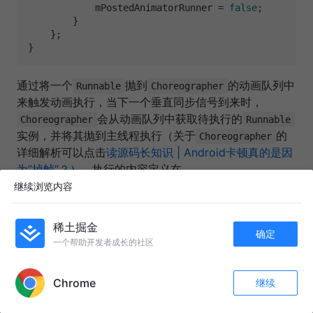
            mPostedAnimatorRunner = 
false
;

        }

    };

通过将一个
抛到
的动画队列中
Runnable
Choreographer
来触发动画执行，当下一个垂直同步信号到来时，
会从动画队列中获取待执行的
Choreographer
Runnable
实例，并将其抛到主线程执行（关于
的
Choreographer
详细解析可以点击
读源码长知识 | Android卡顿真的是因
为”掉帧“？
）。执行的内容定义在
中：
继续浏览内容
ItemAnimator.runPendingAnimations()
public
class
DefaultItemAnimator
extends
SimpleItem
稀土掘金
确定
@Override
一个帮助开发者成长的社区
public
void
runPendingAnimations
()
 {

APP内打开
// 如果位移动画列表不空，则表示有待执行的位移动
boolean
movesPending
=
 !mPendingMoves.isEmp
Chrome
继续
// 是否有待执行的删除动画
收藏
42
8
boolean
removalsPending
=
 !mPendingRemovals
关注