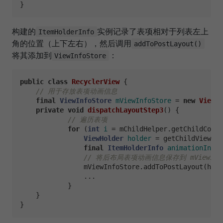
构建的
实例记录了表项相对于列表左上
ItemHolderInfo
角的位置（上下左右），然后调用
addToPostLayout()
将其添加到
：
ViewInfoStore
public
class
RecyclerView
 {

// 用于存放表项动画信息
final
ViewInfoStore
mViewInfoStore
=
new
ViewIn
private
void
dispatchLayoutStep3
()
 {

// 遍历表项
for
 (
int
i
=
 mChildHelper.getChildCount
ViewHolder
holder
=
 getChildViewHol
final
ItemHolderInfo
animationInfo
// 将后布局表项动画信息保存到 mViewInfo
                mViewInfoStore.addToPostLayout(hold
                ...

            }

    }                        
