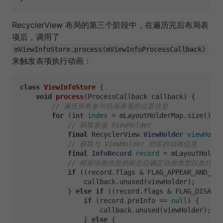
RecyclerView 布局的第三个阶段中，在遍历完后布局表
项后，调用了
mViewInfoStore.process(mViewInfoProcessCallback)
来触发表项执行动画：
class
ViewInfoStore
 {

void
process
(ProcessCallback callback)
 {

// 遍历所有参与动画表项的位置信息
for
 (
int
index
=
 mLayoutHolderMap.size() - 
// 获取表项 ViewHolder
final
 RecyclerView.
ViewHolder
viewHolde
// 获取与 ViewHolder 对应的动画信息
final
InfoRecord
record
=
 mLayoutHolder
// 根据动画信息的标志位确定动画类型以执行对应的 P
if
 ((record.flags & FLAG_APPEAR_AND_DIS
                callback.unused(viewHolder);

            } 
else
if
 ((record.flags & FLAG_DISAPPE
if
 (record.preInfo == 
null
) {

                    callback.unused(viewHolder);

                } 
else
 {
