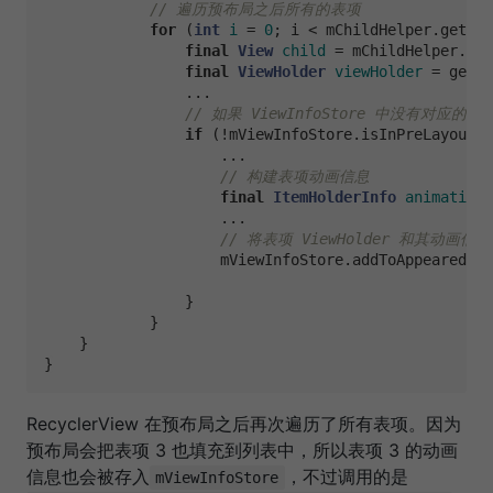
// 遍历预布局之后所有的表项
for
 (
int
i
=
0
; i < mChildHelper.getChi
final
View
child
=
 mChildHelper.get
final
ViewHolder
viewHolder
=
 getCh
                ...

// 如果 ViewInfoStore 中没有对应的 Vi
if
 (!mViewInfoStore.isInPreLayout(v
                    ...

// 构建表项动画信息
final
ItemHolderInfo
animationI
                    ...

// 将表项 ViewHolder 和其动画信息
                    mViewInfoStore.addToAppearedInP
                }

            }

    }

RecyclerView 在预布局之后再次遍历了所有表项。因为
预布局会把表项 3 也填充到列表中，所以表项 3 的动画
信息也会被存入
，不过调用的是
mViewInfoStore