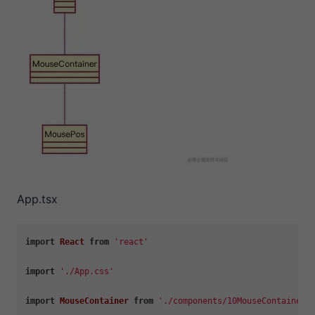
App.tsx
import
React
from
'react'
import
'./App.css'
import
MouseContainer
from
'./components/10MouseContainer'