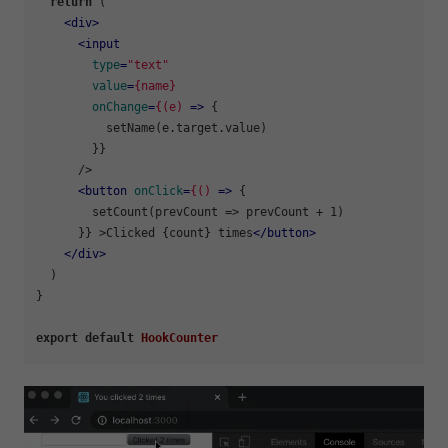
return
 (

<
div
>
<
input
type
=
"text"
value
=
{name}
onChange
=
{(e)
 =>
 {

          setName(e.target.value)

        }}

      />

<
button
onClick
=
{()
 =>
 {

        setCount(prevCount => prevCount + 1)

      }} >Clicked {count} times
</
button
>
</
div
>
  )

}

export
default
HookCounter