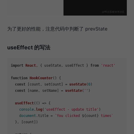
为了更好的性能，注意代码中判断了 prevState
useEffect 的写法
import
React
, { useState, useEffect } 
from
'react'
function
HookCounter
(
) {

const
 [count, setCount] = 
useState
(
0
)

const
 [name, setName] = 
useState
(
''
)

useEffect
(
() =>
 {

console
.
log
(
'useEffect - update title'
)

document
.
title
 = 
`You clicked 
${count}
 times`
  }, [count])
