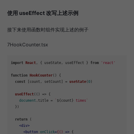
使用 useEffect 改写上述示例
接下来使用函数时组件实现上述的例子
7HookCounter.tsx
import
React
, { useState, useEffect } 
from
'react'
function
HookCounter
(
) {

const
 [count, setCount] = 
useState
(
0
)

useEffect
(
() =>
 {

document
.
title
 = 
`
${count}
 times`
  })

return
 (

<
div
>
<
button
onClick
=
{()
 =>
 {
