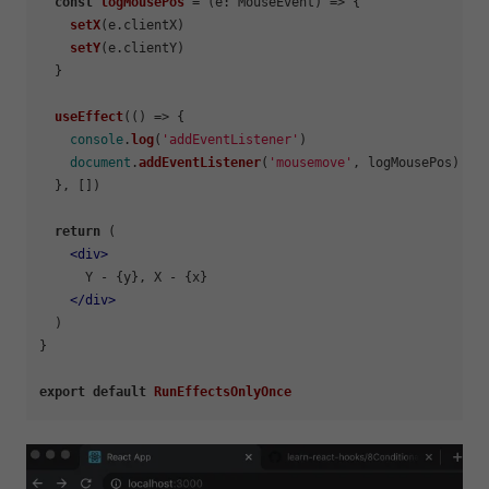
const
logMousePos
 = (
e: MouseEvent
) => {

setX
(e.
clientX
)

setY
(e.
clientY
)

  }

useEffect
(
() =>
 {

console
.
log
(
'addEventListener'
)

document
.
addEventListener
(
'mousemove'
, logMousePos)

  }, [])

return
 (

<
div
>
      Y - {y}, X - {x}

</
div
>
  )

}

export
default
RunEffectsOnlyOnce