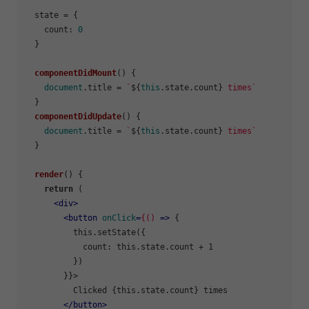
  state = {

count
: 
0
  }

componentDidMount
(
) {

document
.
title
 = 
`
${
this
.state.count}
 times`
  }

componentDidUpdate
(
) {

document
.
title
 = 
`
${
this
.state.count}
 times`
  }

render
(
) {

return
 (

<
div
>
<
button
onClick
=
{()
 =>
 {

          this.setState({

            count: this.state.count + 1

          })

        }}>

          Clicked {this.state.count} times

</
button
>