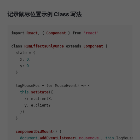
记录鼠标位置示例 Class 写法
import
React
, { 
Component
 } 
from
'react'
class
RunEffectsOnlyOnce
extends
Component
 {

  state = {

x
: 
0
,

y
: 
0
  }

  logMousePos = 
(
e: MouseEvent
) =>
 {

this
.
setState
({

x
: e.
clientX
,

y
: e.
clientY
    })

  }

componentDidMount
(
) {

document
.
addEventListener
(
'mousemove'
, 
this
.
logMousePo