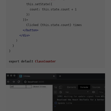
          this.setState({

            count: this.state.count + 1

          })

        }}>

          Clicked {this.state.count} times

</
button
>
</
div
>
    )

  }

}

export
default
ClassCounter