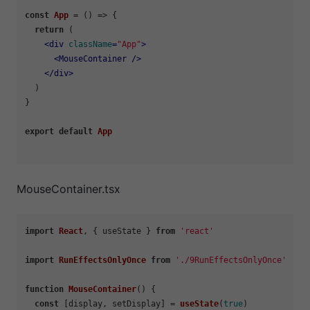
const
App
 = (
) => {

return
 (

<
div
className
=
"App"
>
<
MouseContainer
 />
</
div
>
  )

}

export
default
App
MouseContainer.tsx
import
React
, { useState } 
from
'react'
import
RunEffectsOnlyOnce
from
'./9RunEffectsOnlyOnce'
function
MouseContainer
(
) {

const
 [display, setDisplay] = 
useState
(
true
)
