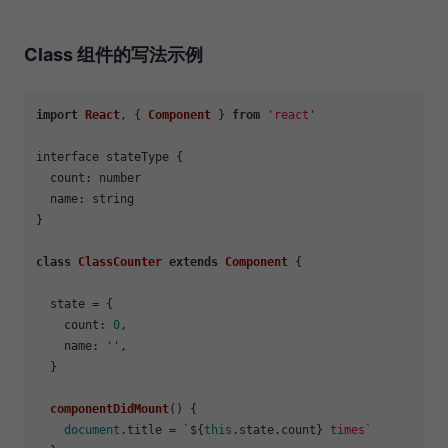
Class 组件的写法示例
import
React
, { 
Component
 } 
from
'react'
interface stateType {

count
: number

name
: string

}

class
ClassCounter
extends
Component
 {

  state = {

count
: 
0
,

name
: 
''
,

  }

componentDidMount
(
) {

document
.
title
 = 
`
${
this
.state.count}
 times`