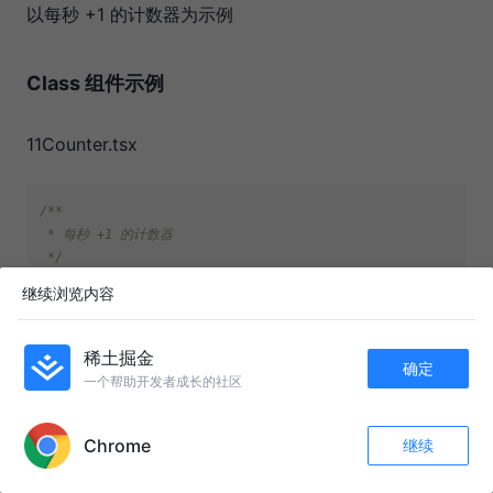
以每秒 +1 的计数器为示例
Class 组件示例
11Counter.tsx
/**

 * 每秒 +1 的计数器

 */
继续浏览内容
import
React
, { 
Component
 } 
from
'react'
class
Counter
extends
Component
 {

稀土掘金
确定
一个帮助开发者成长的社区
  state = {

APP内打开
count
: 
0
Chrome
  }

继续
收藏
21
4
关注
timer
: number | 
undefined