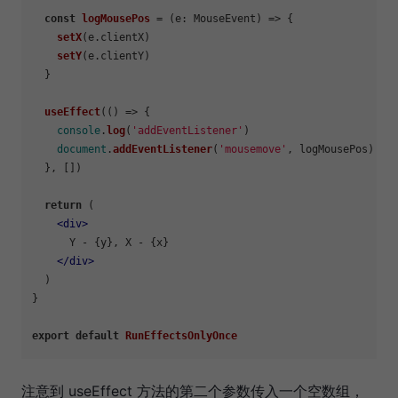
const
logMousePos
 = (
e: MouseEvent
) => {

setX
(e.
clientX
)

setY
(e.
clientY
)

  }

useEffect
(
() =>
 {

console
.
log
(
'addEventListener'
)

document
.
addEventListener
(
'mousemove'
, logMousePos)

  }, [])

return
 (

<
div
>
      Y - {y}, X - {x}

</
div
>
  )

}

export
default
RunEffectsOnlyOnce
注意到 useEffect 方法的第二个参数传入一个空数组，