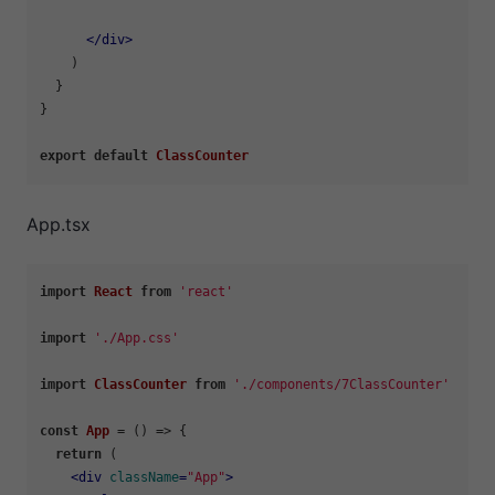
</
div
>
    )

  }

}

export
default
ClassCounter
App.tsx
import
React
from
'react'
import
'./App.css'
import
ClassCounter
from
'./components/7ClassCounter'
const
App
 = (
) => {

return
 (

<
div
className
=
"App"
>