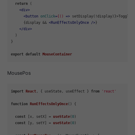
return
 (

<
div
>
<
button
onClick
=
{()
 =>
 setDisplay(!display)}>Toggle 
      {display && 
<
RunEffectsOnlyOnce
 />
}

</
div
>
  )

}

export
default
MouseContainer
MousePos
import
React
, { useState, useEffect } 
from
'react'
function
RunEffectsOnlyOnce
(
) {

const
 [x, setX] = 
useState
(
0
)

const
 [y, setY] = 
useState
(
0
)
