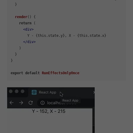
  }

render
(
) {

return
 (

<
div
>
        Y - {this.state.y}, X - {this.state.x}

</
div
>
    )

  }

}

export
default
RunEffectsOnlyOnce