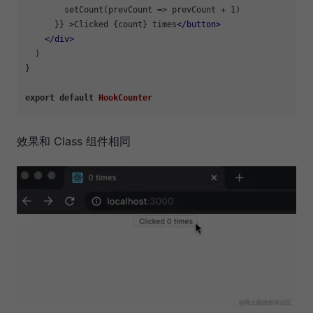
        setCount(prevCount => prevCount + 1)

      }} >Clicked {count} times
</
button
>
</
div
>
  )

}

export
default
HookCounter
效果和 Class 组件相同