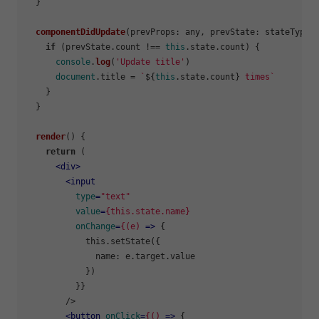
  }

componentDidUpdate
(
prevProps: any, prevState: stateType
) 
if
 (prevState.
count
 !== 
this
.
state
.
count
) {

console
.
log
(
'Update title'
)

document
.
title
 = 
`
${
this
.state.count}
 times`
    }

  }

render
(
) {

return
 (

<
div
>
<
input
type
=
"text"
value
=
{this.state.name}
onChange
=
{(e)
 =>
 {

            this.setState({

              name: e.target.value

            })

          }}

        />

<
button
onClick
=
{()
 =>
 {
