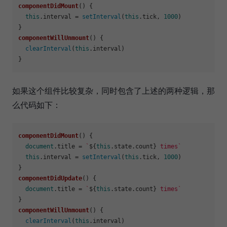
componentDidMount
(
) {

this
.
interval
 = 
setInterval
(
this
.
tick
, 
1000
)

componentWillUnmount
(
) {

clearInterval
(
this
.
interval
)

如果这个组件比较复杂，同时包含了上述的两种逻辑，那
么代码如下：
componentDidMount
(
) {

document
.
title
 = 
`
${
this
.state.count}
 times`
this
.
interval
 = 
setInterval
(
this
.
tick
, 
1000
)

componentDidUpdate
(
) {

document
.
title
 = 
`
${
this
.state.count}
 times`
componentWillUnmount
(
) {

clearInterval
(
this
.
interval
)
