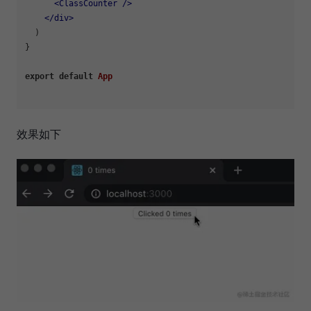
<
ClassCounter
 />
</
div
>
  )

}

export
default
App
效果如下