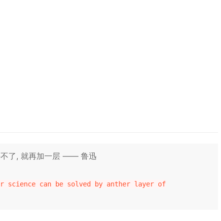
了, 就再加一层 —— 鲁迅
r science can be solved by anther layer of