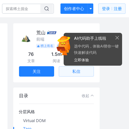
创作者中心
登录
注册
荒山
AI代码助手上线啦
前端
选中代码，体验AI替你一键
榜上有名
优秀作者
快速解读代码
76
1.5m
16k
立即体验
文章
阅读
粉丝
私信
关注
目录
收起
分层风格
Virtual DOM
Taro