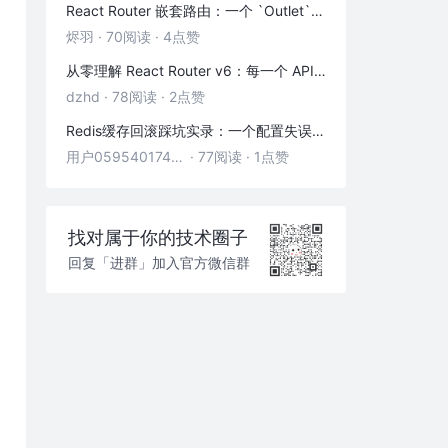
React Router 嵌套路由：一个 `Outlet` 引发的布局思考
烬羽
·
70阅读
·
4点赞
从零理解 React Router v6：每一个 API 都是怎么工作的
dzhd
·
78阅读
·
2点赞
Redis缓存回滚踩坑实录：一个配置失误，让我在凌晨3点丢了3000条数据
用户05954017446
·
77阅读
·
1点赞
找对属于你的技术圈子
回复「进群」加入官方微信群