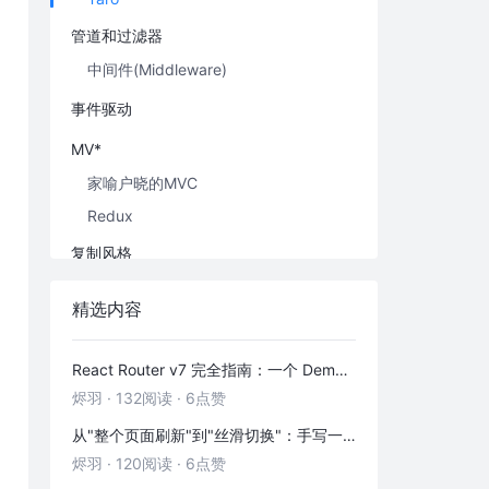
管道和过滤器
中间件(Middleware)
事件驱动
MV*
家喻户晓的MVC
Redux
复制风格
微内核架构
精选内容
微前端
React Router v7 完全指南：一个 Demo 吃透前端路由
组件化架构
烬羽
·
132阅读
·
6点赞
其他
从"整个页面刷新"到"丝滑切换"：手写一个 HashRouter 彻底搞懂前端路由
扩展阅读
烬羽
·
120阅读
·
6点赞