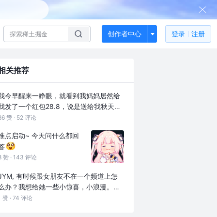
创作者中心
登录
注册
相关推荐
我今早醒来一睁眼，就看到我妈妈居然给
我发了一个红包28.8，说是送给我秋天的
第一杯奶茶，你们能懂我的心情吗，这是
86 赞 ·
52 评论
我妈妈第3年给我发秋天的第一杯奶茶红
准点启动~ 今天问什么都回
包了，我真的觉得超级开心，我妈妈是个
答
农村女人，很朴实，后来我们搬到城里，
8 赞 ·
143 评论
她也一直在街上挑水果卖，现在她年纪大
了，身体不如从前，没什么力气挑水果
JYM, 有时候跟女朋友不在一个频道上怎
了，就在小超市做收银员，她真的是一个
么办？我想给她一些小惊喜，小浪漫。但
朴素了大半辈子的女人，我有时候玩的抖
她都无感；比如一些纪念日，刚开始还送
1 赞 ·
74 评论
音梗她根本不懂，但是她愿意为了我去看
花，买小礼物。但是都被她看一眼就扔
去了解，并且我前几年给她说的秋天的第