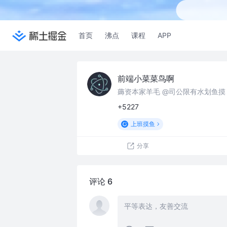
首页
沸点
课程
APP
前端小菜菜鸟啊
薅资本家羊毛 @司公限有水划鱼摸
+5227
上班摸鱼
分享
评论 6