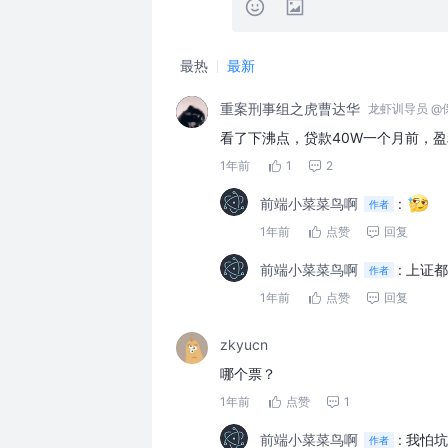
最热
最新
重案刑事组之虎曹达华
龙虾训导员 @
看了下沸点，贷款40W一个月前，盈利
1年前
1
2
前端小菜菜鸟啊
:
作者
1年前
点赞
回复
前端小菜菜鸟啊
:
上证都
作者
1年前
点赞
回复
zkyucn
哪个票？
1年前
点赞
1
前端小菜菜鸟啊
:
我怕坑
作者