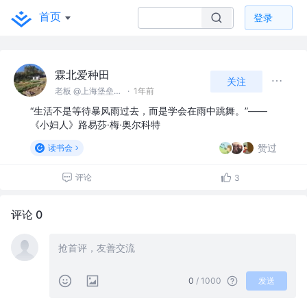
首页
登录
霖北爱种田
关注
老板 @上海堡垒土地有限公司
·
1年前
“生活不是等待暴风雨过去，而是学会在雨中跳舞。”——
《小妇人》路易莎·梅·奥尔科特
赞过
读书会
评论
3
评论 0
0
/ 1000
发送