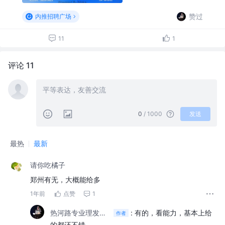
赞过
内推招聘广场
11
1
评论 11
0
/ 1000
发送
最热
最新
请你吃橘子
郑州有无，大概能给多
1年前
点赞
1
热河路专业理发店老板
:
有的，看能力，基本上给
作者
的都还不错