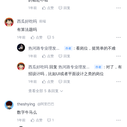
1年前
点赞
回复
西瓜好吃吗
前端
有算法题吗
1年前
点赞
5
热河路专业理发店老板
:
看岗位，挺简单的不难
作者
1年前
点赞
回复
西瓜好吃吗
回复
热河路专业理发店老板
:
对了，有
作者
招设计吗，比如UI或者平面设计之类的岗位
1年前
点赞
回复
查看全部 5 条回复
theshying
@阿里巴巴
数字牛马么
1年前
点赞
1