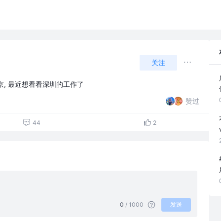
关注
北京, 最近想看看深圳的工作了
赞过
44
2
0
/ 1000
发送