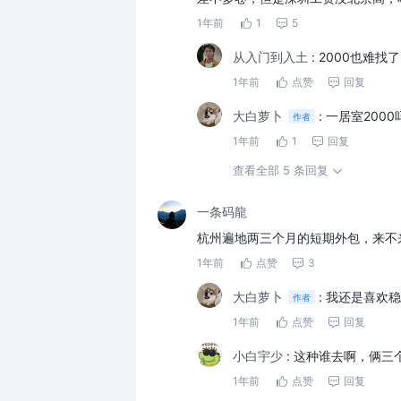
1年前
1
5
从入门到入土
:
2000也难找了
1年前
点赞
回复
大白萝卜
:
一居室2000
作者
1年前
1
回复
查看全部 5 条回复
一条码龍
杭州遍地两三个月的短期外包，来不
1年前
点赞
3
大白萝卜
:
我还是喜欢稳
作者
1年前
点赞
回复
小白宇少
:
这种谁去啊，俩三
1年前
点赞
回复