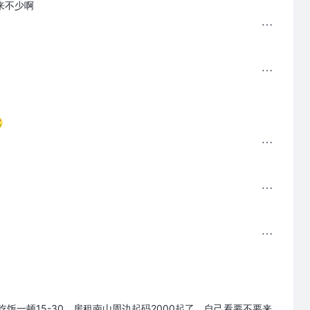
看来不少啊
饭一顿15-30，房租南山周边起码2000起了，自己看要不要来