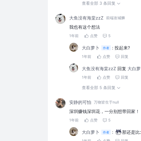
查看全部 3 条回复
大鱼没有海棠zzZ
前端攻城狮
我也有这个想法
1年前
点赞
5
大白萝卜
:
投起来?
作者
1年前
点赞
回复
大鱼没有海棠zzZ
回复
大白萝
1年前
点赞
回复
查看全部 5 条回复
安静的可怕
万物皆生于null
深圳赚钱深圳花，一分别想带回家！
1年前
点赞
5
大白萝卜
:
那还是比
作者
1年前
点赞
回复