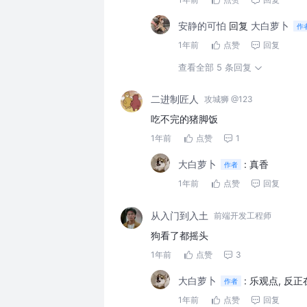
安静的可怕
回复
大白萝卜
作
1年前
点赞
回复
查看全部 5 条回复
二进制匠人
攻城狮 @123
吃不完的猪脚饭
1年前
点赞
1
大白萝卜
:
真香
作者
1年前
点赞
回复
从入门到入土
前端开发工程师
狗看了都摇头
1年前
点赞
3
大白萝卜
:
乐观点, 反
作者
1年前
点赞
回复