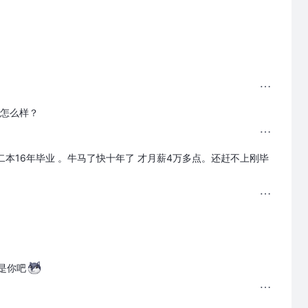
怎么样？
二本16年毕业 。牛马了快十年了 才月薪4万多点。还赶不上刚毕
是你吧