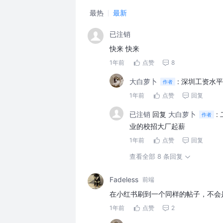
最热
最新
已注销
快来 快来
1年前
点赞
8
大白萝卜
:
深圳工资水平
作者
1年前
点赞
回复
已注销
回复
大白萝卜
:
作者
业的校招大厂起薪
1年前
点赞
回复
查看全部 8 条回复
Fadeless
前端
在小红书刷到一个同样的帖子，不会
1年前
点赞
2