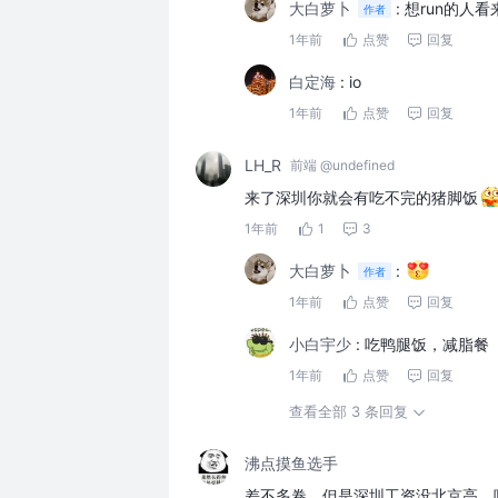
大白萝卜
:
想run的人
作者
1年前
点赞
回复
白定海
:
io
1年前
点赞
回复
LH_R
前端 @undefined
来了深圳你就会有吃不完的猪脚饭
1年前
1
3
大白萝卜
:
作者
1年前
点赞
回复
小白宇少
:
吃鸭腿饭，减脂餐
1年前
点赞
回复
查看全部 3 条回复
沸点摸鱼选手
差不多卷，但是深圳工资没北京高，吃