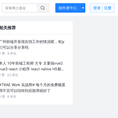
创作者中心
登录
注册
相关推荐
广州前端开发现在找工作的情况呢，有jy
们可以分享分享吗
0 赞 ·
9 评论
本人 10年前端工程师 大专 主要搞vue2
vue3 react 小程序 react native H5都能
搞，有需要的前端的看看我呗
搞不定的问
2 赞 ·
23 评论
题不要钱（技术方面啊，千万别业务方
#TRAE Work 实战帮#
每个月的免费额度
面），便宜的很，火速联系我
用不完可以结转到后面用就好了
0 赞 ·
6 评论