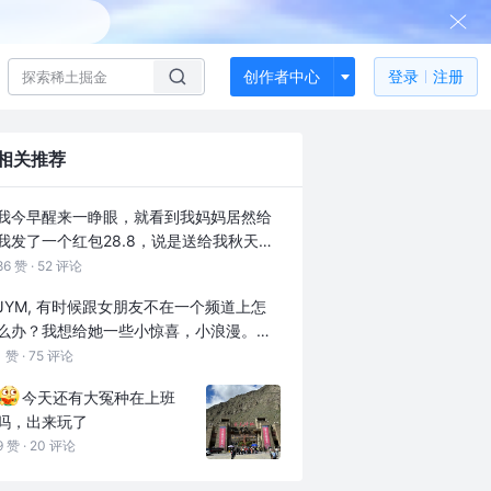
创作者中心
登录
注册
相关推荐
我今早醒来一睁眼，就看到我妈妈居然给
我发了一个红包28.8，说是送给我秋天的
第一杯奶茶，你们能懂我的心情吗，这是
86 赞 ·
52 评论
我妈妈第3年给我发秋天的第一杯奶茶红
JYM, 有时候跟女朋友不在一个频道上怎
包了，我真的觉得超级开心，我妈妈是个
么办？我想给她一些小惊喜，小浪漫。但
农村女人，很朴实，后来我们搬到城里，
她都无感；比如一些纪念日，刚开始还送
1 赞 ·
75 评论
她也一直在街上挑水果卖，现在她年纪大
花，买小礼物。但是都被她看一眼就扔
了，身体不如从前，没什么力气挑水果
今天还有大冤种在上班
了。曾经跟她谈过，她说你送不送无所
了，就在小超市做收银员，她真的是一个
吗，出来玩了
谓，没啥意义。最有意义的是啥呢？钱和
朴素了大半辈子的女人，我有时候玩的抖
9 赞 ·
20 评论
房子。
音梗她根本不懂，但是她愿意为了我去看
去了解，并且我前几年给她说的秋天的第