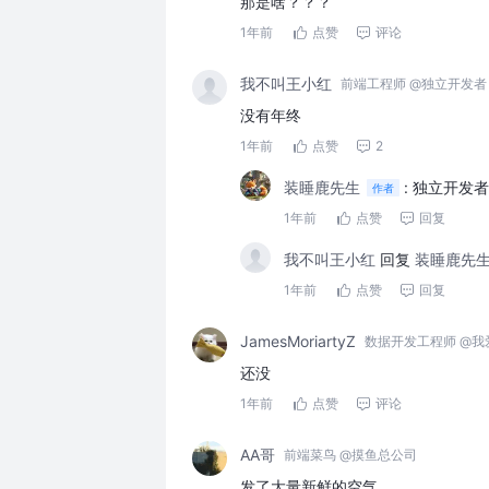
那是啥？？？
1年前
点赞
评论
我不叫王小红
前端工程师 @独立开发者
没有年终
1年前
点赞
2
装睡鹿先生
:
独立开发者
作者
1年前
点赞
回复
我不叫王小红
回复
装睡鹿先
1年前
点赞
回复
JamesMoriartyZ
数据开发工程师 @我
还没
1年前
点赞
评论
AA哥
前端菜鸟 @摸鱼总公司
发了大量新鲜的空气