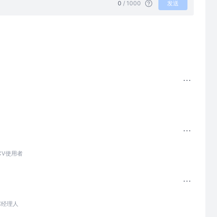
0
/ 1000
发送
CV使用者
席经理人