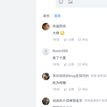
最热
最新
南偏西南
大饼
1年前
点赞
评论
Boom398
发了个蛋
1年前
点赞
评论
害你加班的bug是我写的
前端 @资深
此为何物
1年前
点赞
评论
福鼎肉片摆摊预备军
阿韦福鼎肉片首