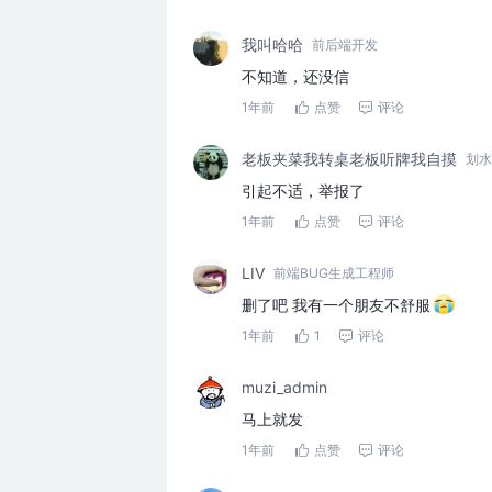
我叫哈哈
前后端开发
不知道，还没信
1年前
点赞
评论
老板夹菜我转桌老板听牌我自摸
划水
引起不适，举报了
1年前
点赞
评论
LIV
前端BUG生成工程师
删了吧 我有一个朋友不舒服
1年前
1
评论
muzi_admin
马上就发
1年前
点赞
评论