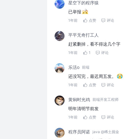
星空下的程序猿
已举报
1年前
点赞
评论
平平无奇打工人
赶紧删掉，看不得这几个字
1年前
1
评论
乐活o
前端
还没写完，最迟周五发。
1年前
点赞
评论
黄焖时光鸡
前端开发工程师
明年清明节前发
1年前
点赞
评论
程序员阿诺
java @稀土掘金