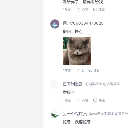
发给你了，请你退给我
1年前
点赞
评论
用户7060334470826
撤回，快点
1年前
2
评论
巴哥制造器
前端搬砖师 @杭州某司
举报了
1年前
点赞
评论
另一个程序员
Java开发工程师 @某广
报警，我要报警