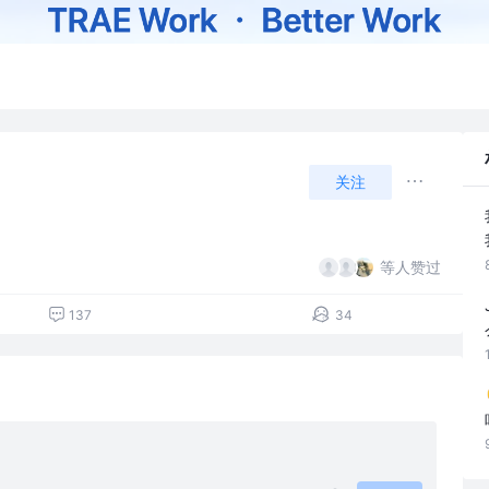
关注
等人赞过
137
34