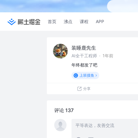
首页
沸点
课程
APP
装睡鹿先生
AI全干工程师
·
1年前
年终都发了吧
上班摸鱼
分享
评论 137