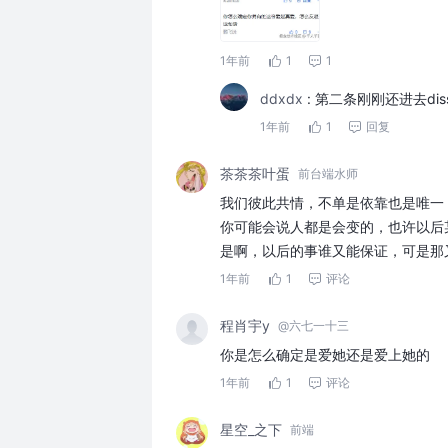
1年前
1
1
ddxdx
:
第二条刚刚还进去di
1年前
1
回复
茶茶茶叶蛋
前台端水师
我们彼此共情，不单是依靠也是唯一
你可能会说人都是会变的，也许以后某
是啊，以后的事谁又能保证，可是那
1年前
1
评论
程肖宇y
@六七一十三
你是怎么确定是爱她还是爱上她的
1年前
1
评论
星空_之下
前端