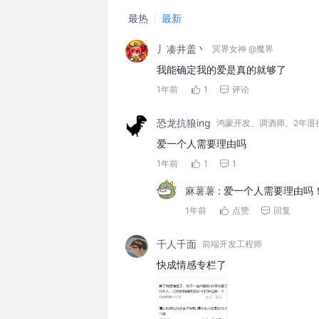
最热
最新
丿凑井盖丶
冥界女神 @魔界
我能确定我的爱是真的就够了
1年前
1
评论
恐龙抗狼ing
鸿蒙开发、调酒师、2年退役
爱一个人需要理由吗
1年前
1
1
麻薯薯
:
爱一个人需要理由吗
1年前
点赞
回复
千人千面
前端开发工程师
快成情感专栏了