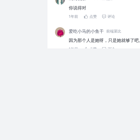
你说得对
1年前
点赞
评论
爱吃小马的小鱼干
前端菜比
因为那个人是她呀，只是她就够了吧
1年前
点赞
评论
jesus_is_nigaaaaa
undefined
feeling
1年前
点赞
评论
高买低卖艺术家
爱是主观的，不需要证明
1年前
点赞
评论
卡点王子
每个人的真爱都是独一无二的