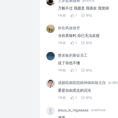
三岁起就很帅
java开发
万般不过 我愿意 我喜欢 我觉得
1年前
1
评论
吹吹风放放空
当你质疑时,你已无法反驳
1年前
1
评论
蟹老板的叛徒员工
说了你也不懂
1年前
1
评论
成都棕南医院精神病科陈主任
dy:8
爱是自由意志的沉沦
1年前
1
评论
jesus_is_nigaaaaa
undefined
感觉