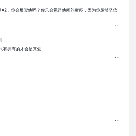
定=2，你会反驳他吗？你只会觉得他闲的蛋疼，因为你足够坚信
司
只有拥有的才会是真爱