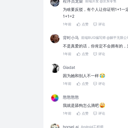
程序员龙燊
前端开发 @京东零售
为啥要反驳，有个人让你证明1+1一
1+1=2
1年前
点赞
评论
背时小马
前端BUG编写师 @躺平无限公
不是真爱的话，你肯定不会拥有的，
1年前
点赞
评论
Giadat
因为她和别人不一样
1年前
点赞
评论
憨憨憨憨
我就是舔狗怎么滴吧
1年前
点赞
评论
horseLai
Android工程师