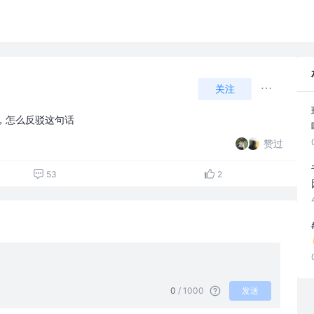
关注
，怎么反驳这句话
赞过
53
2
0
/ 1000
发送