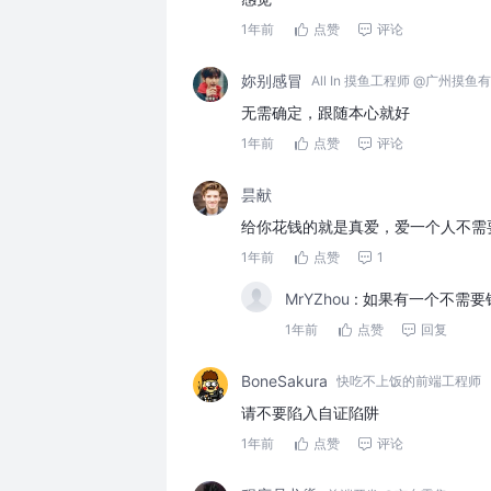
1年前
点赞
评论
妳别感冒
All In 摸鱼工程师 @广州摸鱼
无需确定，跟随本心就好
1年前
点赞
评论
昙献
给你花钱的就是真爱，爱一个人不需
1年前
点赞
1
MrYZhou
:
如果有一个不需要
1年前
点赞
回复
BoneSakura
快吃不上饭的前端工程师
请不要陷入自证陷阱
1年前
点赞
评论