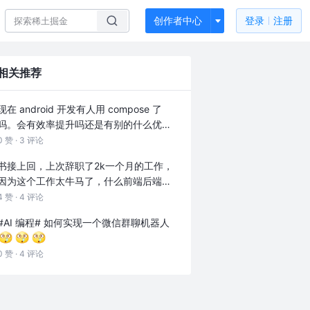
创作者中心
登录
注册
相关推荐
现在 android 开发有人用 compose 了
吗。会有效率提升吗还是有别的什么优
势？
0 赞 ·
3 评论
书接上回，上次辞职了2k一个月的工作，
因为这个工作太牛马了，什么前端后端小
程序UI设计甚至3dmax都要我干，所以辞
4 赞 ·
4 评论
职了，纯打杂。过年后，找到个干Flutter
#AI 编程#
如何实现一个微信群聊机器人
的，不知道是开心还是难过，一个月干下
来到手就七八百，好在学了一点东西，学
0 赞 ·
4 评论
了三个月左右后又换新的公司。新的实习
是我拿到过最高的薪资，可能我运气好
吧。然后到现在公司又让我干前端了，兜
兜转转还是回到了起点..不知道学前端对我