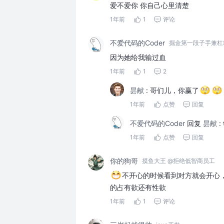
爱不爱你 你自己心里清楚
1年前
1
评论
不爱代码的Coder
掘金第一段子手兼杠
因为她给我输过血
1年前
1
2
昙献
:
哥们儿，你赢了
1年前
点赞
回复
不爱代码的Coder
回复
昙献
:
1年前
点赞
回复
你的狗哥
摸鱼大王 @拒绝低智商员工
不开心的时候看到对方就会开心
的占有欲还有性欲
1年前
1
评论