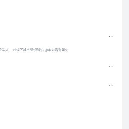
军人、lol线下城市组织解说 @华为遥遥领先
！