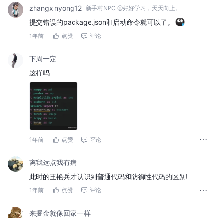
zhangxinyong12
新手村NPC @好好学习，天天向上。
提交错误的package.json和启动命令就可以了。
1年前
点赞
评论
下周一定
这样吗
1年前
点赞
评论
离我远点我有病
此时的王艳兵才认识到普通代码和防御性代码的区别!
1年前
点赞
评论
来掘金就像回家一样