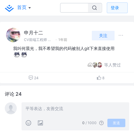
首页
登录
申月十二
关注
CV前端工程师 @****
·
1年前
我叫何晨光，我不希望我的代码被别人git下来直接使用
等人赞过
24
8
评论 24
0
/ 1000
发送