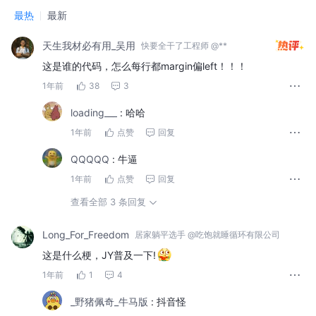
最热
最新
天生我材必有用_吴用
快要全干了工程师 @**
这是谁的代码，怎么每行都margin偏left！！！
1年前
38
3
loading___
:
哈哈
1年前
点赞
回复
QQQQQ
:
牛逼
1年前
点赞
回复
查看全部 3 条回复
Long_For_Freedom
居家躺平选手 @吃饱就睡循环有限公司
这是什么梗，JY普及一下!
1年前
1
4
_野猪佩奇_牛马版
:
抖音怪