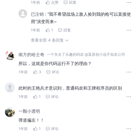
1年前
点赞
回复
已注销
:
“我不希望战场上敌人捡到我的枪可以直接使
用”演变而来~
1年前
1
回复
查看全部 4 条回复
南方的哈士奇
一个失去了乐趣的码农 @某原创小说不知名公司
所以，这就是你代码运行不了的理由？
1年前
3
评论
此时的王艳兵才意识到，普通码农和王牌程序员的区别
1年前
1
评论
一颗小透明
弹道偏左！！
1年前
1
评论