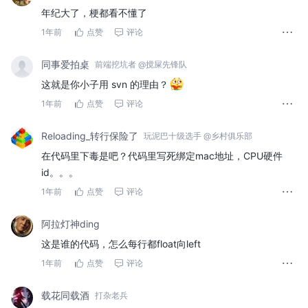
年纪大了，梗都看不懂了
1年前
点赞
评论
同事爱拍桌
前端挖坑者 @搅屎先锋队
这就是你小子用 svn 的理由？
1年前
点赞
评论
Reloading_转行保险了
玩泥巴十级选手 @乡村俱乐部
在代码里下毒是吧？代码里写死绑定mac地址，CPU硬件
id。。。
1年前
点赞
评论
阿拉灯神ding
这是谁的代码，怎么每行都float向left
1年前
点赞
评论
载花同载酒
打杂老兵