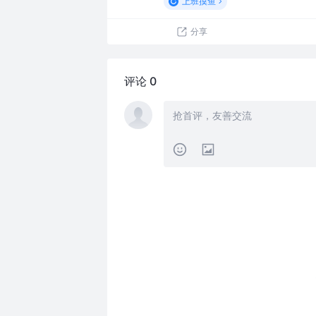
上班摸鱼
分享
评论 0