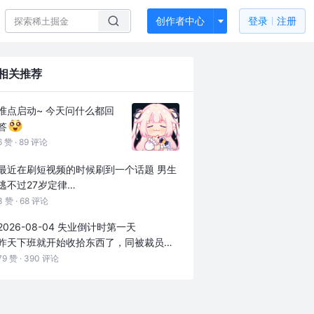
创作者中心
登录
注册
相关推荐
准点启动~ 今天问什么都回
答
6 赞 ·
89 评论
最近在刷短视频的时候刷到一个话题 男生
逃不过27岁定律
一个27岁的男生亦或是女生生活大概是怎
3 赞 ·
68 评论
么样的 有人愿意讲讲嘛
2026-08-04 失业倒计时第一天
昨天下班就开始收拾东西了，同被裁员的
同事看到后说你动作这么快吗
？我东西有
79 赞 ·
390 评论
点多，每天拿一点才能在周五拿完，心情
也的确受到了影响，一方面是没想到会被
裁员，之前一点消息都没有听到，另一方