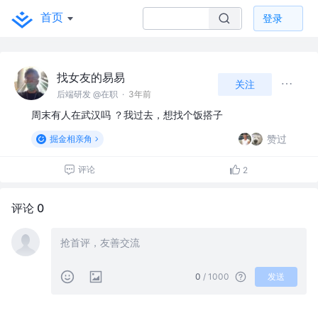
首页
登录
找女友的易易
关注
后端研发 @在职
·
3年前
周末有人在武汉吗 ？我过去，想找个饭搭子
赞过
掘金相亲角
评论
2
评论 0
0
/ 1000
发送