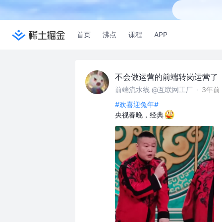
首页
沸点
课程
APP
不会做运营的前端转岗运营了
前端流水线 @互联网工厂
·
3年前
#欢喜迎兔年#
央视春晚，经典