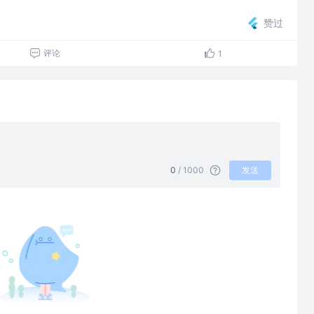
赞过
评论
1
0
/ 1000
发送