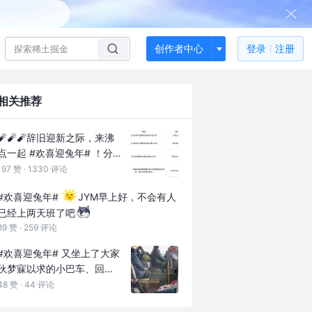
创作者中心
登录
注册
相关推荐
🧨🧨🧨辞旧迎新之际，来沸
点一起
#欢喜迎兔年#
！分
享不同新年风俗，共享一段
197 赞 ·
1330 评论
快乐时光！🐰🐰
#欢喜迎兔年#
JYM早上好，不会有人
已经上两天班了吧
⏰活动时间：1月18日-1月27
89 赞 ·
259 评论
日
#欢喜迎兔年#
又坐上了大家
📖活动规则：
伙梦寐以求的小巴车、回村
活动期间，在话题#欢喜迎兔
啦，谁家也是坐这样的车
48 赞 ·
44 评论
年#下，参考导语中给出的8
个场景发布沸点。