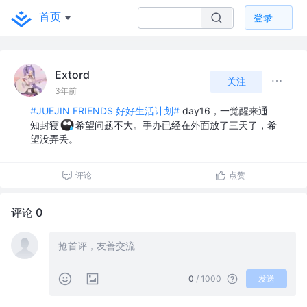
首页
登录
Extord
关注
3年前
#JUEJIN FRIENDS 好好生活计划#
day16，一觉醒来通
知封寝
希望问题不大。手办已经在外面放了三天了，希
望没弄丢。
评论
点赞
评论 0
0
/ 1000
发送