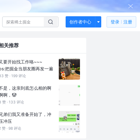
创作者中心
登录
注册
相关推荐
又要开始找工作咯~~~
ps:把掘金当朋友圈再发一遍
33 赞 ·
199 评论
不是，这亲到底怎么相的啊
啊啊，🤡
3 赞 ·
133 评论
兄弟们我又准备开始了，冲
压冲压
2 赞 ·
98 评论