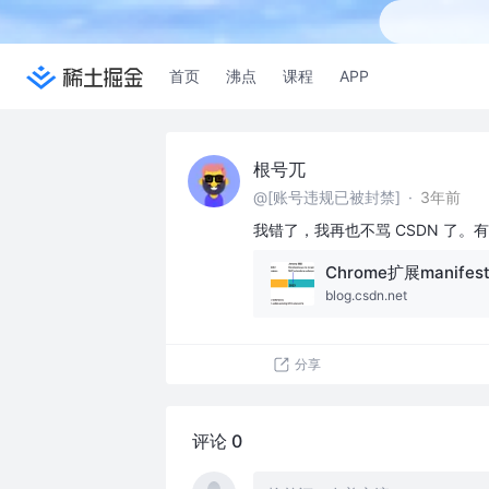
首页
沸点
课程
APP
根号兀
@[账号违规已被封禁]
·
3年前
我错了，我再也不骂 CSDN 了。有
Chrome扩展manif
blog.csdn.net
分享
评论 0