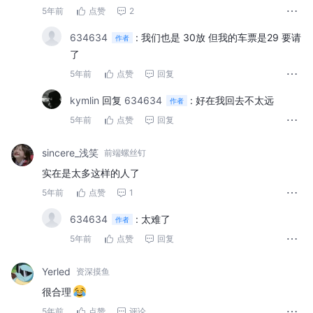
5年前
点赞
2
634634
:
我们也是 30放 但我的车票是29 要请
作者
了
5年前
点赞
回复
kymlin
回复
634634
:
好在我回去不太远
作者
5年前
点赞
回复
sincere_浅笑
前端螺丝钉
实在是太多这样的人了
5年前
点赞
1
634634
:
太难了
作者
5年前
点赞
回复
Yerled
资深摸鱼
很合理
5年前
点赞
评论