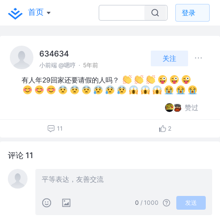
首页
登录
634634
关注
小前端 @嗯哼
·
5年前
有人年29回家还要请假的人吗？
赞过
11
2
评论 11
0
/ 1000
发送