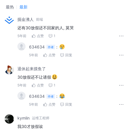
最热
最新
掘金沸人
前端
还有30放假还不回家的人, 莫哭
5年前
点赞
1
634634
:
作者
5年前
点赞
回复
退休起来摸鱼了
30放假还不让请假
5年前
点赞
1
634634
:
作者
5年前
点赞
回复
kymlin
运维工程师
我30才放假诶