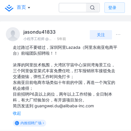
首页
登录
jasondu41833
关注
小程序工程师 @阿里巴巴
·
5年前
走过路过不要错过，深圳阿里Lazada（阿里东南亚电商平
台）前端团队招聘啦！！
浓厚的阿里技术氛围，大湾区宇宙中心深圳湾海景工位，
三个阿里饭堂菜式丰富免费任吃，打车报销班车接驳免去
交通烦恼，弹性工作时间免打卡；
东南亚目前电商市场类似十年前的中国，再造一个淘宝的
机会难得；
目前招聘P6及以上岗位，两年以上工作经验，全日制本
科，有大厂经验加分，有开源项目加分。
简历发送到 guangwei.du@alibaba-inc.com
收起
内推招聘广场