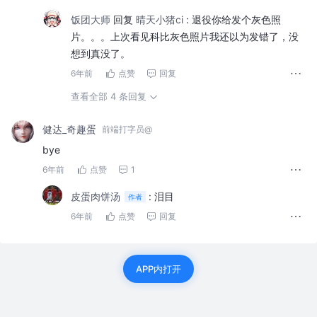
饭团大师
回复
晴天小猪ci
:
退役你给发个灰色照
片。。。上次看见科比灰色照片我还以为发错了，没
想到真没了。
6年前
点赞
回复
查看全部 4 条回复
健达_奇趣蛋
前端打字员@
bye
6年前
点赞
1
皮蛋肉饼汤
:
泪目
作者
6年前
点赞
回复
APP内打开