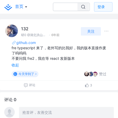
首页
登录
132
关注
研0 @湖北洪山实验室
·
6年前
github.com
fre typescript 来了，老外写的比我好，我的版本直接作废
了呜呜呜
不要问我 fre2，我在等 react 发新版本
收起
赞过
今天学到了
评论
3
评论 0