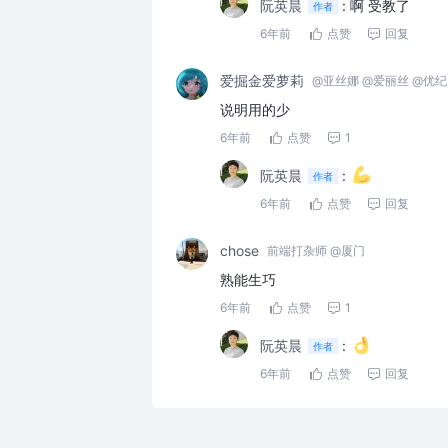
阮英晨
:
啊 受教了
作者
6年前
点赞
回复
爱掘金爱萝莉
@亚丝娜 @爱丽丝 @优纪
说明用的少
6年前
点赞
1
阮英晨
:
作者
6年前
点赞
回复
chose
前端打杂师 @厦门
熟能生巧
6年前
点赞
1
阮英晨
:
作者
6年前
点赞
回复