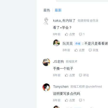
最热
最新
kaka_有内味了
低级前端 @无业
看了=学会？
6年前
点赞
1
阮英晨
:
不是只是看看谢
作者
6年前
点赞
回复
JS老狗
前端技术
手撸一个轮子
6年前
点赞
评论
Tonychen
前端工程师 @undefined
说明要写多点代码
6年前
点赞
1