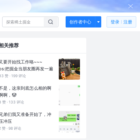
创作者中心
登录
注册
相关推荐
又要开始找工作咯~~~
ps:把掘金当朋友圈再发一遍
33 赞 ·
199 评论
不是，这亲到底怎么相的啊
啊啊，🤡
3 赞 ·
133 评论
兄弟们我又准备开始了，冲
压冲压
2 赞 ·
98 评论