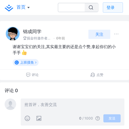
首页
登录
锦成同学
关注
🏆掘金特邀作者｜爪哇菌 @两码事
·
6年前
谢谢宝宝们的关注,其实最主要的还是点个赞,拿起你们的小
手手
上班摸鱼
评论
点赞
评论 0
0
/ 1000
发送