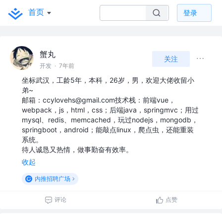
首页
登录
蟹丸
关注
开发
·
7年前
坐标武汉，工龄5年，本科，26岁，男，欢迎大佬收留小
弟~
邮箱：ccylovehs@gmail.com技术栈：前端vue，
webpack，js，html，css；后端java，springmvc；用过
mysql、redis、memcached，玩过nodejs，mongodb，
springboot，android；能敲点linux，爬点虫，还能重装
系统。
待人诚恳又热情，做事勤奋有效率。
收起
内推招聘广场
评论
点赞