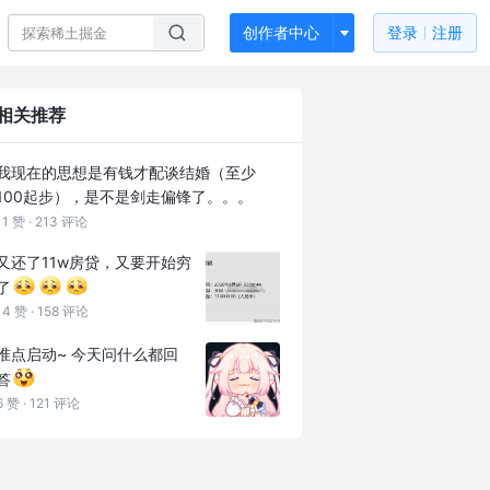
创作者中心
登录
注册
相关推荐
我现在的思想是有钱才配谈结婚（至少
100起步），是不是剑走偏锋了。。。
11 赞 ·
213 评论
又还了11w房贷，又要开始穷
了
14 赞 ·
158 评论
准点启动~ 今天问什么都回
答
6 赞 ·
121 评论