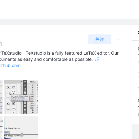
关注
前
dio - TeXstudio is a fully featured LaTeX editor. Our
ocuments as easy and comfortable as possible.'
ithub.com