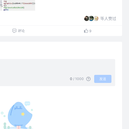
等人赞过
评论
9
0
/ 1000
发送