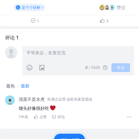
赞过
定个小目标
1
3
评论 1
0
/ 1000
发送
最热
最新
清蒸不是水煮
前沸点运营 @前东家是掘金
馒头好像很好吃
7年前
点赞
评论