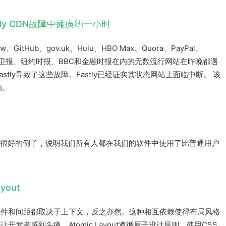
astly CDN故障中瘫痪约一小时
flow、GitHub、gov.uk、Hulu、HBO Max、Quora、PayPal、
构CNN、卫报、纽约时报、BBC和金融时报在内的无数流行网站在昨晚都遇
tly导致了这些故障。Fastly已经证实其状态网站上面临中断。 该
响。
作用是一个很好的例子，说明我们所有人都在我们的软件中使用了比普通用户
yout
组件和间距都取决于上下文，反之亦然。这种相互依赖使得布局风格
者感到头痛。Atomic Layout遵循原子设计原则，使用CSS