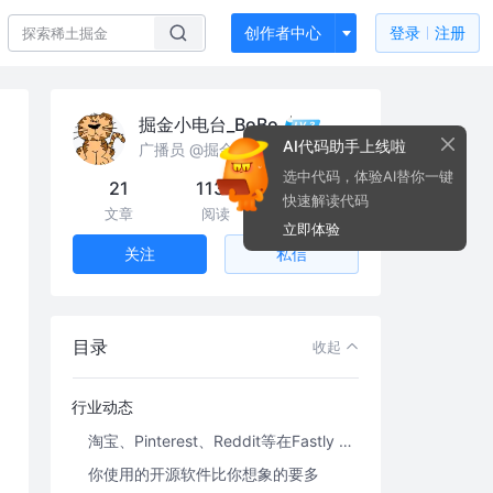
创作者中心
登录
注册
掘金小电台_BoBo
AI代码助手上线啦
广播员 @掘金
选中代码，体验AI替你一键
21
113k
50
快速解读代码
文章
阅读
粉丝
立即体验
私信
关注
目录
收起
行业动态
淘宝、Pinterest、Reddit等在Fastly CDN故障中瘫痪约一小时
你使用的开源软件比你想象的要多