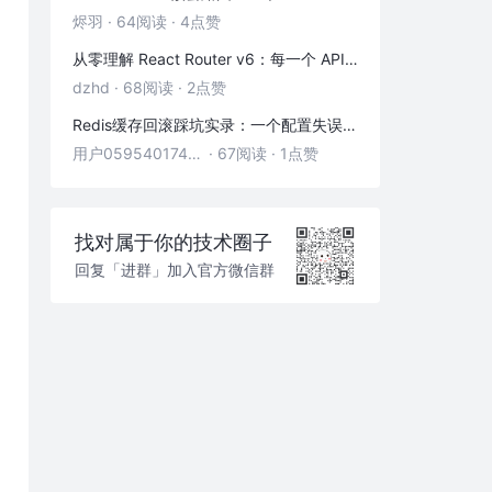
烬羽
·
64阅读
·
4点赞
从零理解 React Router v6：每一个 API 都是怎么工作的
dzhd
·
68阅读
·
2点赞
Redis缓存回滚踩坑实录：一个配置失误，让我在凌晨3点丢了3000条数据
用户05954017446
·
67阅读
·
1点赞
找对属于你的技术圈子
回复「进群」加入官方微信群