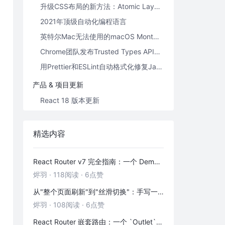
升级CSS布局的新方法：Atomic Layout
2021年顶级自动化编程语言
英特尔Mac无法使用的macOS Monterey功能
Chrome团队发布Trusted Types API，致力于JavaScript DOM安全
用Prettier和ESLint自动格式化修复JavaScript代码
产品 & 项目更新
React 18 版本更新
deno v1.11.0 发布
安卓12的版本更新
精选内容
grafana 8.0.0 发布
Go 1.17 发行说明
React Router v7 完全指南：一个 Demo 吃透前端路由
烬羽
·
118阅读
·
6点赞
Spring Boot 2.5.1发布
terraform 发布 v1.0.0 版本
从"整个页面刷新"到"丝滑切换"：手写一个 HashRouter 彻底搞懂前端路由
烬羽
·
108阅读
·
6点赞
React Router 嵌套路由：一个 `Outlet` 引发的布局思考