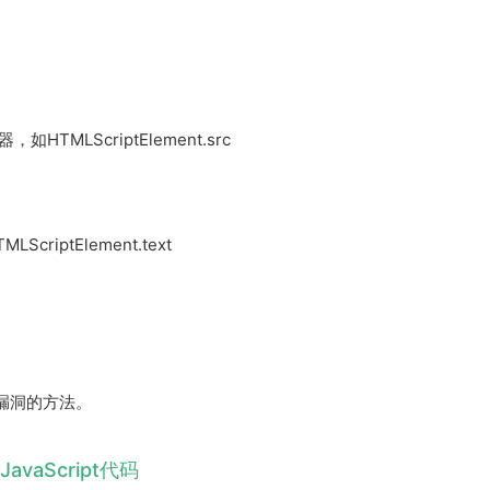
MLScriptElement.src
iptElement.text
安全漏洞的方法。
avaScript代码