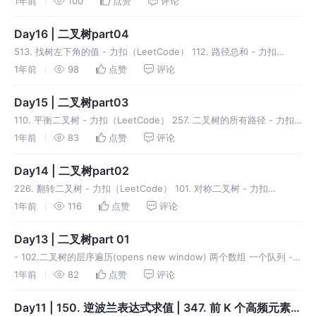
1年前
100
点赞
评论
证二叉搜索树 - 力扣（L
Day16 | 二叉树part04
513. 找树左下角的值 - 力扣（LeetCode） 112. 路径总和 - 力扣
（LeetCode） 目标值递归减少来判断，比遍历所有路径得到每一条路
1年前
98
点赞
评论
径总和值方法时间、空间复杂度要低，可读性更高。
Day15 | 二叉树part03
110. 平衡二叉树 - 力扣（LeetCode） 257. 二叉树的所有路径 - 力扣
（LeetCode） 404. 左叶子之和 - 力扣（LeetCode） 222. 完全二叉
1年前
83
点赞
评论
树的节点个数 - 力
Day14 | 二叉树part02
226. 翻转二叉树 - 力扣（LeetCode） 101. 对称二叉树 - 力扣
（LeetCode） 这个判断就非常的巧妙。 104. 二叉树的最大深度 - 力
1年前
116
点赞
评论
扣（LeetCode） 111. 二叉
Day13 | 二叉树part 01
- 102.二叉树的层序遍历(opens new window) 两个数组 一个队列 -
107.二叉树的层次遍历II(opens new window) 代码同上，两种方法，
1年前
82
点赞
评论
反转添加如下语句： -
Day11 | 150. 逆波兰表达式求值 | 347. 前 K 个高频元素 |