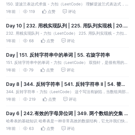
239. 滑动窗口最大值
150. 逆波兰表达式求值 - 力扣（LeetCode） 理解逆波兰式表达式，栈
的特性，先进后出，所以得注意别弄反操作数的前后关系。 347. 前 K
1年前
119
点赞
评论
个高频元素 - 力扣（LeetCode） lam
Day 10 | 232. 用栈实现队列 | 225. 用队列实现栈 | 20.
有效的括号 | 1047. 删除字符串中的所有相邻重复项
232. 用栈实现队列 - 力扣（LeetCode） 225. 用队列实现栈 - 力扣
（LeetCode） 20. 有效的括号 - 力扣（LeetCode） 1047. 删除字符
1年前
68
点赞
评论
串中的所有相邻重复项
Day | 151. 反转字符串中的单词 | 55. 右旋字符串
151. 反转字符串中的单词 - 力扣（LeetCode） 双指针，是很有用的。
这题用了挺长时间都没做出来，还是不太熟悉用双指针。 55. 右旋字符
1年前
79
点赞
评论
串 (kamacoder.com) 这道题倒是一下就
Day 8 | 344. 反转字符串 | 541. 反转字符串 II | 54. 替换
数字
344. 反转字符串 - 力扣（LeetCode） 这个写法有缺陷，当数组局部
翻转时失效。替换为： 541. 反转字符串 II - 力扣（LeetCode） 这个写
1年前
219
点赞
评论
法就很简洁优美。 54. 替换数字(
Day 6 | 242.有效的字母异位词 | 349. 两个数组的交集 |
第202题. 快乐数
哈希表的基础知识 哈希表是一种非常高效的数据结构，它允许我们快速
地插入、查找和删除数据。 想象一下你有一本电话簿，里面列出了很多
1年前
63
点赞
评论
人的名字和他们的电话号码。如果我们想要找到某个人的电话号码，通