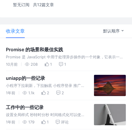
暂无订阅
共12篇文章
收录文章
默认顺序
Promise 的场景和最佳实践
Promise 是 JavaScript 中用于处理异步操作的一个对象，它表示一个
异步操作的最终结果，可能是成功或失败，Promise 通常用于处理异步
10月前
208
1
1
操作，比如从服务器获取数据、读取文件、定时任务、
uniapp的一些记录
小程序下拉刷新，下拉触底 小程序登录 推广分
享 小程序分享功能 点击复制
1年前
1.1k
2
2
uni.setClipboardData0 页面跳转
(uni.navigateTo(OBJECT) 小程序中想跳转到
工作中的一些记录
其他小程序
设置全局样式 秒转时分秒 时间格式化可以使用
day.js进行处理（Day.js中文网） Day.js的简单
1年前
179
1
评论
使用 保留两位小数（不四舍五入） 获取键盘高