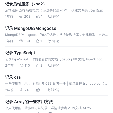
度 小程序列表页（下拉刷新，上拉触底)
记录后端服务（koa2）
后端服务 选择后端框架（ 我选择的是koa2） 创建文件夹 安装 配置 在
app/index.js 在routes/index 在routes/test.js 在.env文件 在
1年前
203
1
评论
utils/globa
记录 MongoDB/Mongoose
MongoDB/Mongoose 的使用记录，从连接数据库，创建模型，对数
据库的增删改查的一些使用记录
1年前
180
1
评论
记录 TypeScript
记录TypeScript，详情请看官网文档TypeScript中文网,TypeScript 可
处理已有的 JavaScript 代码，并只对其中的 TypeScript 代码进行编
2年前
110
2
评论
译。
记录 css
一些使用在记录，详情参考 CSS 参考手册 | 菜鸟教程 (runoob.com)
动画参考网站 CSS Animation Kit (angrytools.com) css背景
2年前
218
1
评论
（background
记录 Array的一些常用方法
个人使用的一些数组方法记录，详情请参考MDN文档 Array -