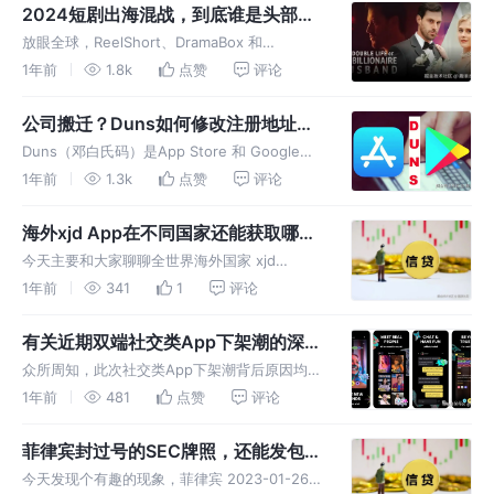
与行业生态，希望能给大家一些帮助。 印尼
2024短剧出海混战，到底谁是头部？|
Lending趋势 从下载量来看
干货分析ReelShort、DramaBox、
放眼全球，ReelShort、DramaBox 和
ShortMax
ShortMax已稳居出海短剧APP的头部阵营，共
1年前
1.8k
点赞
评论
同占据了约80%的市场份额。 这些APP的业务
和用户群体迅速扩展至全球240多个国家和地
公司搬迁？Duns如何修改注册地址教
区，其中6
程！
Duns（邓白氏码）是App Store 和 Google
Play 组织账号的必要资料之一，在初次认证后
1年前
1.3k
点赞
评论
一般不会改动，但难免企业会发生搬迁，公司地
址变了最好还是要修改下Duns地址，防止未知
海外xjd App在不同国家还能获取哪些
的政策问
权限详解
今天主要和大家聊聊全世界海外国家 xjd
App 还能获取哪些权限？ xjd 行业，如何稳定
1年前
341
1
评论
获取权限，抓取更多用户数据提供给风控，以此
来降低贷后风险是亘古不变的话题，从2018年
有关近期双端社交类App下架潮的深度
行业井喷式发展到202
思考！
众所周知，此次社交类App下架潮背后原因均是
未成年，也就是儿童应用安全问题。 正好今天
1年前
481
点赞
评论
研读了heatinitiative发布的App Store商店关于
社交聊天应用，游戏应用，美容与身体相关应用
菲律宾封过号的SEC牌照，还能发包
等类别
吗？
今天发现个有趣的现象，菲律宾 2023-01-26日