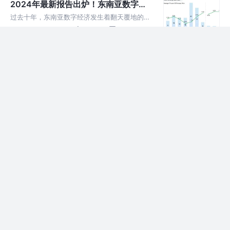
2024年最新报告出炉！东南亚数字经
在4.0%至4.8%的稳健
济GMV2630 亿美元，增幅14%，市
过去十年，东南亚数字经济发生着翻天覆地的变
场规模翻3倍！
化。 如果说东南亚的数字经济就像一艘停泊在
1年前
696
点赞
评论
港口的船只，那么之前就是船身坚固，帆布备
好，但却迟迟未启航。 而现在，到了2024年，
全球经济风雨飘摇，OJK能带领印尼金
东南亚的数字经济已经开始兑现投
融创新走多远？
在地缘政治紧张、市场动荡和增长放缓的多重压
力下，印尼金融服务管理局（OJK）正走出一条
1年前
298
点赞
评论
“平衡创新与稳健”的发展道路，为这个东南亚新
兴市场注入新的活力。近期，OJK通过一系列新
复杂地缘政治环境下的中国企业出海新
政策，尝试让印尼金融科技行
考量！
中国企业出海的必要性 1. 出海是解决增量问题
的最优解 在中国经济进入存量博弈阶段，出海
1年前
295
点赞
评论
已成为企业寻求增量市场的关键策略。内卷加
剧，加之不当竞争， 使得国内市场环境变得更
互金出海企业准备好了吗？印尼OJK监
加复杂。企业在此情境下，面临利
管新规10月31日即将实施！
2024年7月31日，印尼金融服务管理局（OJK）
正式发布《2024年第12号金融服务机构反欺诈
1年前
504
点赞
评论
战略实施条例》，并将于10月31日生效。
2024年墨西哥金融科技报告解读
（下）| 解密拉丁美洲的数字革命（附
2024年墨西哥金融科技报告解读（上）| 从基础