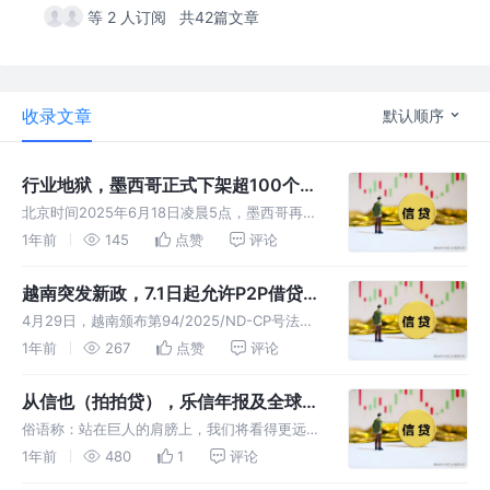
等 2 人订阅
共42篇文章
收录文章
默认顺序
行业地狱，墨西哥正式下架超100个
包！！
北京时间2025年6月18日凌晨5点，墨西哥再次
下架了3个朋友的包，近半年下架数正式破百，
1年前
145
点赞
评论
高达101个，多少公司心血没了！ 犹记的星盘第
一次报警还在3月初，当然发了一篇文章：新包
越南突发新政，7.1日起允许P2P借贷试
+推量=必死？墨西哥金
点运营，金融合规化进程开启！
4月29日，越南颁布第94/2025/ND-CP号法
令，规定了银行业通过应用技术解决方案（以下
1年前
267
点赞
评论
简称“金融科技解决方案”）实施新产品、服务、
商业模式的监管沙盒（以下简称“监管沙盒”），
从信也（拍拍贷），乐信年报及全球布
新政自7月1日起施
局看未来行业发展趋势
俗语称：站在巨人的肩膀上，我们将看得更远！
作为信贷头部玩家信也科技（拍拍贷），乐信，
1年前
480
1
评论
他们的业务发展历程无疑能为我们自身的业务成