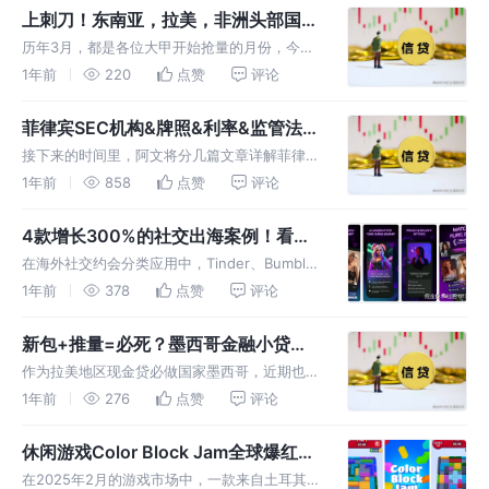
长提供一些借鉴。 信也科技（拍拍贷） 一张图
上刺刀！东南亚，拉美，非洲头部国家
看懂信也（拍拍贷）年报（海外增
小贷数据分析：下载量暴增，头部玩家
历年3月，都是各位大甲开始抢量的月份，今年
抢量开始！
也不例外。3月数据如期而至，一起来看看吧！
1年前
220
点赞
评论
1-2月数据，可看历史文章。 1月数据分析如
下：东南亚小贷市场：数据洞察下的竞争格局与
菲律宾SEC机构&牌照&利率&监管法规
行业生态分析 2月数据分析如下
要求详解
接下来的时间里，阿文将分几篇文章详解菲律宾
的金融OLP市场和如何开展业务，希望可以和大
1年前
858
点赞
评论
家互相沟通，共同学习，有错之处，还请见谅赐
教！SEC监管机构&牌照SEC：全称 Securities
4款增长300%的社交出海案例！看
and Ex
“AI+慢社交”如何破局社交红海？
在海外社交约会分类应用中，Tinder、Bumble
和Hinge一直占据主导地位。 Tinde r全球用户
1年前
378
点赞
评论
超7.5亿，月活跃用户超过7500万，主打“滑动匹
配”模式，2025年收入预计超25亿美元，用
新包+推量=必死？墨西哥金融小贷下
架率持续攀升至13%，5天11个包真
作为拉美地区现金贷必做国家墨西哥，近期也不
crazy无双了！！
算太平，年前1月份疯狂下架一波后，年后
1年前
276
点赞
评论
Google审核方面又开始作妖了。5天11个包真
crazy无双了，下架率持续攀升至13%（统计维
休闲游戏Color Block Jam全球爆红：
度：近1月）。 我们先基
土耳其小厂如何用华容道创新玩法3周
在2025年2月的游戏市场中，一款来自土耳其小