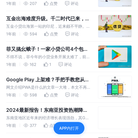
下架的一个小贷包在近期更换开发者后再次上线
1年前
207
点赞
评论
了！！！ 菲律宾SEC牌照是有限的，所以大家
一直很关心一个问题：被封过号的SEC牌照还能
互金出海难度升级。千二时代已来，印
不能用来发新包？
尼xjd路向何方？
互金小贷出海第一站的印尼，近来颇不平静。坊
间传闻，OJK内部正在密集讨论新一轮的利率限
1年前
594
点赞
评论
制，也就是去年定的调子，日息千二大概率要真
的来了，同时其还在讨论蝌蚪产品形态的合规性
菲又搞幺蛾子！一家小贷公司4个包同
问题等。 此前，据印尼金融监管
一时间全部下架，业务全军覆没！
不得不说，菲今年的小贷业务开展太难了，前段
时间的恶意软件风波刚消停一阵子，难道又要查
1年前
162
1
评论
一波账号关联了？
Google Play 上架难？手把手教您从0
搭建自己的第一个PWA应用！
网文介绍PWA是什么的文章一大堆，本文不再
过多阐述，PWA能火起来，定然有它的优势！
1年前
598
点赞
评论
但大部分人关注PWA，大多因为以下几点： 1.
GooglePlay或者AppStore上不去架。 2. 意图
2024最新报告！东南亚投资热潮降
绕开商
温，投资回落背后真相揭秘！
东南亚地区近年来的经济增长表现强劲，其GDP
增长速度持续超过美国和欧盟等发达经济体。
1年前
377
点赞
评论
APP内打开
2022年，东南亚经历了显著的GDP增长，尽管
2023年增速有所放缓，但预计未来几年将维持