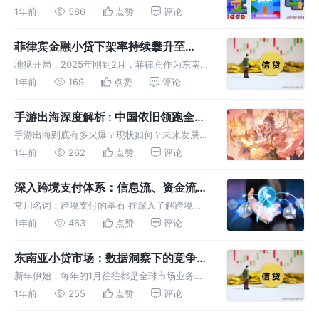
达到单日百万流水？
厂的益智游戏 《Color Block Jam》 悄然崛
1年前
586
点赞
评论
起。它凭借单日收入突破百万、双端累计收入高
达5000万元的惊人表现，迅速吸引了市场的目
菲律宾金融小贷下架率持续攀升至
光。 与此同
9%，不分大小乱杀，近半月直接下架7
地狱开局，2025年刚到2月，菲律宾作为东南亚
个包原因分析！
金融出海先锋，遭遇了Google的严厉审核。不
1年前
169
点赞
评论
到半月，不分量级大小直接下架了7个包（菲律
宾本身在架包不是很多），下架率持续攀升至
手游出海深度解析 : 中国依旧领跑全
9%（统计维度：近1月）。
球！
手游出海到底有多火爆？现状如何？未来发展趋
势又会怎样？ 小编查阅国内外多个资料和数
1年前
262
点赞
评论
据，将从市场规模、收入来源、技术创新和用户
需求等多个维度进行详细探讨。 干货较多，建
深入跨境支付体系：信息流、资金流与
议大家先收藏，方便后续查找。希望大
常用支付名词深度解读
常用名词：跨境支付的基石 在深入了解跨境支
付的信息流与资金流之前，我们先来认识一些跨
1年前
463
点赞
评论
境支付中的常用名词，它们是理解整个跨境支付
体系的基石。 跨境支付：指支付或者清结算过
东南亚小贷市场：数据洞察下的竞争格
程发生在两个及以上的国家地区之间
局与行业生态分析
新年伊始，每年的1月往往都是全球市场业务增
长的淡季，xjd也是如此，我们一起来看看东南
1年前
255
点赞
评论
亚1月小贷市场的数据，聊聊此地区的竞争格局