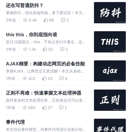
还在写普通防抖？
掌握防抖，优化前端性能，拿下面试官！本文从
防抖的基本概念出发，逐步深入探讨其实现细
2年前
5.4k
66
3
节，包括普通防抖的实现及优化，直至高级防抖
的灵活运用，助你轻松应对各种场景下的性能挑
this this，你到底指向谁
战。
昔日JS届霸主，this，于风云变幻中重生，这一
次，他将以‘this’之名，开启一段颠覆常规、掌
2年前
1.3k
52
3
控未来的霸业之路，让所有人见证，何为真正
的‘this’，无所不能，尽在掌握！
AJAX精要：构建动态网页的必备技能
掌握AJAX，让网页交互更流畅！本文从基础概
念出发，逐步深入讲解如何利用
1年前
422
24
4
XMLHttpRequest对象实现异步数据交换，带
你从零开始封装自己的AJAX请求函数，轻松提
正则不再难：快速掌握文本处理神器
升Web应用的用户体验。
面对复杂的文本处理任务，正则表达式可以变得
简单又强大。本文将带领您快速入门，从基础知
1年前
583
27
2
识到高级应用，让友友们轻松掌握这一文本处理
神器
事件代理
本文结合事件模型，对事件代理进行全面介绍，