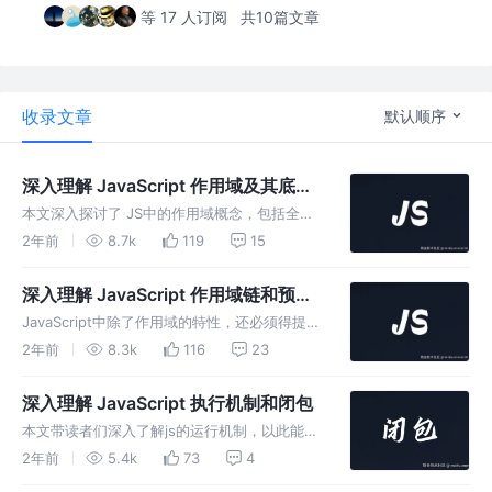
等 17 人订阅
共10篇文章
收录文章
默认顺序
深入理解 JavaScript 作用域及其底层
逻辑
本文深入探讨了 JS中的作用域概念，包括全局
作用域、函数作用域和块级作用域。通过对作用
2年前
8.7k
119
15
域链、变量提升、let 和 var 的区别以及作用域
欺骗等内容的分析，帮助理解 JS代码的执行过
深入理解 JavaScript 作用域链和预编
程和作用域相关概念
译
JavaScript中除了作用域的特性，还必须得提的
是作用域链和预编译。本文我会尽我所能用最简
2年前
8.3k
116
23
单的方式来解释v8引擎下的作用域链和预编
译，希望大家有所收获！
深入理解 JavaScript 执行机制和闭包
本文带读者们深入了解js的运行机制，以此能够
掌握js中的闭包概念，让我们一起翻越学习js的
2年前
5.4k
73
4
第一座大山