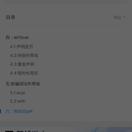
1.2：有效标识符
二：全局作用域与函数作用域
目录
收起
三：作用域的底层逻辑
四：let与var
4.1:声明提升
4.2:块级作用域
4.3:重复声明
4.4:暂时性死区
五:欺骗词法作用域
5.1:eval
5.2:with
六：知识点get