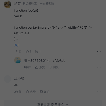
黑菜
初级搬砖工（一次搬5匹）
function foo(a){
var b
function bar(a<img src="){" alt="" width="70%" />
return a-1
}
bar(a*2)
展开
console.log(b*3)
1年前
1
1
用户3075080148257
:
我就说
}
1年前
点赞
回复
foo(2)
江小瑶
这里代码错了
牛
2年前
点赞
评论
一：前置知识
1.1：JS引擎
查看全部 15 条评论