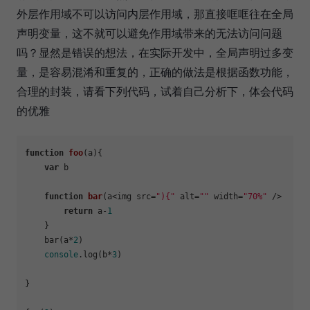
外层作用域不可以访问内层作用域，那直接哐哐往在全局
声明变量，这不就可以避免作用域带来的无法访问问题
吗？显然是错误的想法，在实际开发中，全局声明过多变
量，是容易混淆和重复的，正确的做法是根据函数功能，
合理的封装，请看下列代码，试着自己分析下，体会代码
的优雅
function
foo
(
a
){

var
 b

function
bar
(
a<img src=
"){"
 alt=
""
 width=
"70%"
 />

return
 a-
1
    }

    bar(a*
2
)

console
.log(b*
3
)

}
