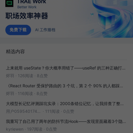
精选内容
上来就用 useState？你大概率用错了——useRef 的三种正确打开方式
烬羽
·
126阅读
·
8点赞
《React Router 受保护路由的 3 个坑，第 2 个 90% 的人都踩过》
烬羽
·
116阅读
·
8点赞
大模型长记忆评测踩坑实录：2000条错位记忆，让我排查了整整3小时
用户05954017446
·
111阅读
·
0点赞
我重写了自己用了两年的防抖节流Hook——发现里面藏着3个隐藏bug
kyriewen
·
197阅读
·
0点赞