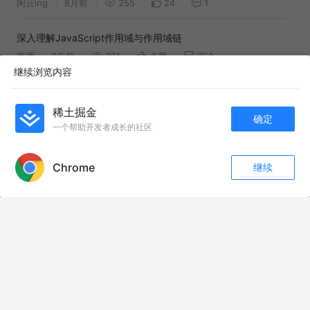
闲云ing
8月前
255
24
1
深入理解JavaScript作用域与作用域链
海拥
2年前
374
点赞
评论
继续浏览内容
深入理解this指针和作用域
front_explorers
1年前
282
8
1
稀土掘金
确定
一个帮助开发者成长的社区
APP内打开
JavaScript攻略：作用域
哦abc
2年前
779
25
评论
Chrome
继续
收藏
119
15
关注
深入理解 Javascript 之 作用域
meils
7年前
641
2
评论
深入理解JavaScript的作用域
前端蜡笔小新
4年前
323
3
评论