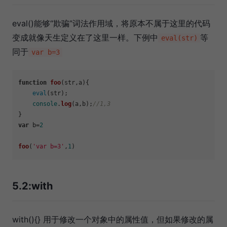
eval()能够“欺骗”词法作用域，将原本不属于这里的代码
变成就像天生定义在了这里一样。下例中
等
eval(str)
同于
var b=3
function
foo
(
str,a
){

eval
(str);

console
.
log
(a,b);
//1,3
var
 b=
2
foo
(
'var b=3'
,
1
5.2:with
with(){} 用于修改一个对象中的属性值，但如果修改的属