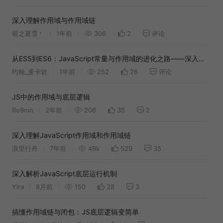
深入理解作用域与作用域链
银之夏雪丶
1年前
306
2
评论
从ES5到ES6：JavaScript常量与作用域的进化之路——深入解
析const与块级作用域的底层逻辑
约翰_麦卡岩
1年前
252
26
评论
JS中的作用域与底层逻辑
Ro9nin
2年前
206
35
2
深入理解JavaScript作用域和作用域链
浪里行舟
7年前
49k
529
35
深入解析JavaScript底层运行机制
Yira
8月前
150
28
3
搞懂作用域链与闭包：JS底层逻辑变简单