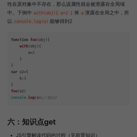
性在原对象中不存在，那么该属性就会被泄露在全局域
中。下例中
将
泄露在全局之中，所
with(obj){ a=2 }
a
以
能够得到2
console.log(a)
function
foo
(
obj
){

with
(
obj
){

        a=
2
    }

var
 o2={

b
:
3
foo
console
.
log
(a);
//输出2
六：知识点get
JS引擎解读代码的过程（见前置知识）