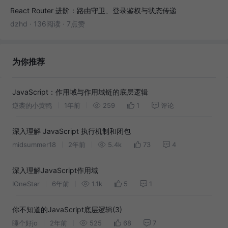
React Router 进阶：路由守卫、登录鉴权与状态传递
dzhd
·
136阅读
·
7点赞
为你推荐
JavaScript：作用域与作用域链的底层逻辑
逆袭的小黄鸭
1年前
259
1
评论
深入理解 JavaScript 执行机制和闭包
midsummer18
2年前
5.4k
73
4
深入理解JavaScript作用域
IOneStar
6年前
1.1k
5
1
你不知道的JavaScript底层逻辑(3)
睡个好jo
2年前
525
68
7