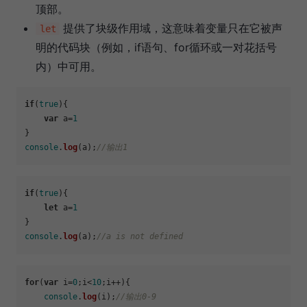
顶部。
提供了块级作用域，这意味着变量只在它被声
let
明的代码块（例如，if语句、for循环或一对花括号
内）中可用。
if
(
true
){

var
 a=
1
console
.
log
(a);
//输出1
if
(
true
){

let
 a=
1
console
.
log
(a);
//a is not defined
for
(
var
 i=
0
;i<
10
;i++){

console
.
log
(i);
//输出0-9