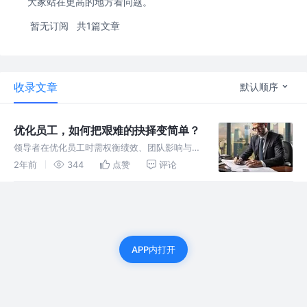
大家站在更高的地方看问题。
暂无订阅
共1篇文章
收录文章
默认顺序
优化员工，如何把艰难的抉择变简单？
领导者在优化员工时需权衡绩效、团队影响与时
间成本，通过计算的方法用理性分析，避免直接
2年前
344
点赞
评论
通过情感或直觉去决定。
APP内打开