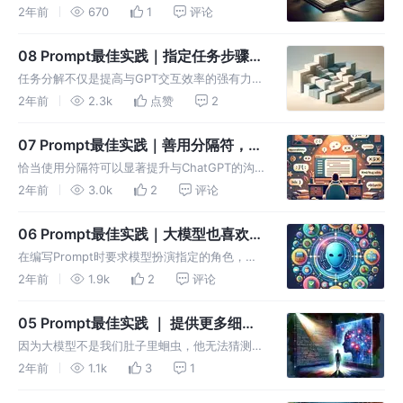
助ChatGPT理解我们的意图。文章通过三个具
2年前
670
1
评论
体的实践案例**风格指导性示例**、**输出格
式指导型示例**和**条件判断型示例**展示了
08 Prompt最佳实践｜指定任务步骤，
提供示例的优越性
让ChatGPT不懵逼
任务分解不仅是提高与GPT交互效率的强有力工
具，也是一种提升任务执行质量、促进更深入理
2年前
2.3k
点赞
2
解和创造性解决方案的有效方法
07 Prompt最佳实践｜善用分隔符，让
你的Prompt更清晰
恰当使用分隔符可以显著提升与ChatGPT的沟
通效率，确保信息被准确理解和执行，无论是进
2年前
3.0k
2
评论
行文本总结、列表创建、术语解释、文章比较分
析，还是结构化信息的提供。
06 Prompt最佳实践｜大模型也喜欢角
色扮演？
在编写Prompt时要求模型扮演指定的角色，这
样模型可以提高答案的准确性和相关度。更需要
2年前
1.9k
2
评论
注意的是，指定模型的角色有SYSTEM和USER
两个角色，强烈建议大家在提问的时候将两个角
05 Prompt最佳实践 ｜ 提供更多细
色全部指定
节，大模型不是你肚子里的蛔虫
因为大模型不是我们肚子里蛔虫，他无法猜测我
们的意图，只有我们将问题的细节描述完整，大
2年前
1.1k
3
1
模型才能给我们高度相关的回答