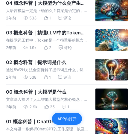
04 概念科普｜大模型为什么会产生幻
觉
大语言模型一定是正确的么？答案是否定的，大
模型也会说谎，这就是大模型的幻觉。文章阐述
2年前
533
1
评论
了幻觉的概念，并且总结了幻觉的3个特定以及
幻觉产生的原因
03 概念科普｜搞懂LLM中的Token，
看这一篇就够了
在提示词工程中，Token是一个很重要的概念。
就相当于在人类的语言艺术中，词和字也是不可
2年前
1.9k
2
评论
或缺的组成部分。
02 概念科普｜提示词是什么
通过5W2H方法全面拆解了提示词是什么，然后
通过6个常用的例子说明了提示词的种类。通过
2年前
538
1
评论
阅读这篇文章，你可以对提示词有一个全面的了
解。
00 概念科普｜大模型是什么
文章深入探讨了人工智能大模型的核心概念，通
过与人脑的比较，生动地解释了大模型如何工
2年前
2.9k
25
1
作，其训练过程的复杂性以及它们面临的限制。
APP内打开
01 概念科普｜ChatGPT是什么
本文将进一步解析ChatGPT的工作原理，以及