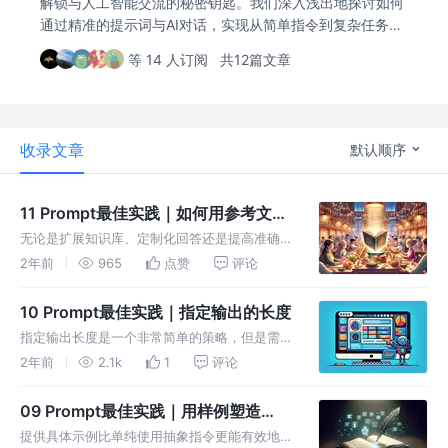
解锁与人工智能交流的秘密钥匙。我们深入浅出地探讨如何
通过精准的提示词与AI对话，实现从简单指令到复杂任务的
无缝对接。无论你是AI爱好者、创意工作者还是技术专家，
等 14 人订阅
共12篇文章
本专栏将引领你穿梭于AI的奇妙世界，掌握这一AI时代不可
或缺的技能
收录文章
默认顺序
11 Prompt最佳实践｜如何用参考文本
让ChatGPT答案更精准？
无论是扩展知识库、定制化回答还是提高准确
性，参考文本的策略都能有效地指导ChatGPT
2年前
965
点赞
评论
生成更贴合用户需求的回答
10 Prompt最佳实践｜指定输出的长度
指定输出长度是一个非常简单的策略，但是需要
注意的是：该策略并不是一直有效。如果需要严
2年前
2.1k
1
评论
格有效，可以叠加更多的约束，比如同时约束句
子和字数。同时大模型对于既有文本的概括相对
09 Prompt最佳实践｜用样例塑造
效果会更好
ChatGPT的理解力
提供具体示例比单纯使用抽象指令更能有效地帮