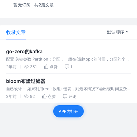
暂无订阅
共2篇文章
收录文章
默认顺序
go-zero的kafka
配置 关键参数 Partition：分区，一般在创建topic的时候，分区的个数
已经确定 queue：队列，参数conn默认值是1，只会创建一个队列。可
2年前
351
点赞
1
以创建和分区数目相同的queue，并发读取par
bloom布隆过滤器
自己设计： 如果利用redis数组+链表，则最坏情况下会出现时间复杂度
o（n） 原理：Bloom主要是靠M大小的数组，N个哈希函数。添加一个
2年前
92
点赞
评论
元素的时候，把这个元素给N个哈希函数，分别计算下，然后把计算
APP内打开