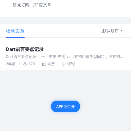
暂无订阅
共1篇文章
收录文章
默认顺序
Dart语言要点记录
Dart语言要点记录： 一、变量 声明 var :有初始值类型固定，没有初始
值类型任意 dynamic: 动态任意类型，编译阶段不检测类型 Object：动
2年前
129
点赞
评论
态任意类型，编译阶段检查类型 默认值 未初始
APP内打开