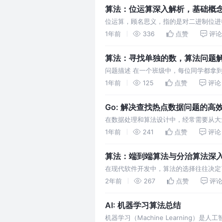
算法：位运算深入解析，基础概
位运算，顾名思义，指的是对二进制位进
高效的操作方式。位运算比其他运算（如
1年前
336
点赞
评论
算法：寻找单独的数，算法问题
问题描述 在一个班级中，每位同学都拿
现在需要你帮助班长小C快速找到那个拿
1年前
125
点赞
评论
Go: 解决查找热点数据问题的高
在数据处理和算法设计中，经常需要从大量
下，快速找出出现频率前 k 高的元素
1年前
241
点赞
评论
算法：端到端算法与分治算法深
在现代软件开发中，算法的选择往往决定
深入探讨这两种算法的定义、应用场景及
2年前
267
点赞
评
AI: 机器学习算法总结
机器学习（Machine Learning）是人工