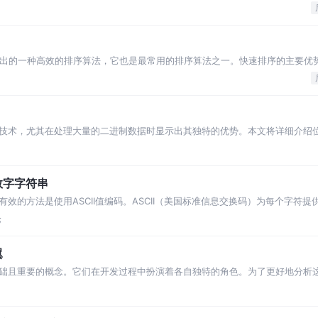
作既适用于学术研究，也适用于解决实际问题
在1960年提出的一种高效的排序算法，它也是最常用的排序算法之一。快速排序的主要
技术，尤其在处理大量的二进制数据时显示出其独特的优势。本文将详细介绍
编程中应用这些技巧。
数字字符串
效的方法是使用ASCII值编码。ASCII（美国标准信息交换码）为每个字符提
I值，我们可以将任何字符串转换为
论
翼
础且重要的概念。它们在开发过程中扮演着各自独特的角色。为了更好地分析
。 设计模式 设计模式是一套被反复使用、多数