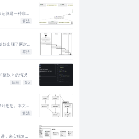
位运算是一种非常
算法
恰好出现了两次。
算法
整数 k 的情况
后端
Go
设计思想。本文将
算法
习和改进，来实现复杂