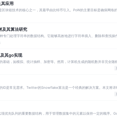
及其应用
oW）算法是区块链技术的核心之一，其最早由比特币引入。PoW的主要目标是确保网
。
论
缀树及其算法研究
是一种专门处理字符串的数据结构。它能够高效地进行字符串插入、删除和查找操
全、拼写检查和IP路由查找等
论
性及其go实现
的基础，如模拟、统计抽样、加密等。然而，计算机生成的随机数并非完全随
机数的“统计随机性”和“密码随机性”
D是常见需求。Twitter的Snowflake算法是一个经典的解决方案。本文将
算法
是实现优先队列的重要数据结构，用于管理数据集中的元素以保持一定的顺序。G