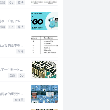
后端
Go
算法
优势在于它的平均时
后端
Go
算法
位运算的基本概念
后端
供了一个唯一的数
后端
Go
这两者的重要性，
程序员