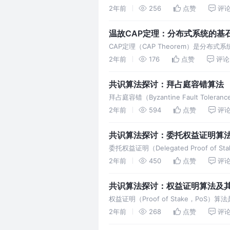
任务的自动化。
2年前
256
点赞
评
温故CAP定理：分布式系统的基
CAP定理（CAP Theorem）是分布
中，不可能同时满足一致性（Consisten
2年前
176
点赞
评论
共识算法探讨：拜占庭容错算法
拜占庭容错（Byzantine Fault 
的情况下仍能正常运作。
2年前
594
点赞
评
共识算法探讨：委托权益证明算
委托权益证明（Delegated Proof
治理能力。
2年前
450
点赞
评
共识算法探讨：权益证明算法及
权益证明（Proof of Stake，PoS
效率高和运行成本低的优势受到广泛关注
2年前
268
点赞
评