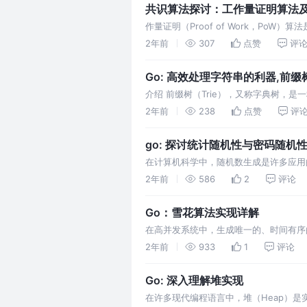
共识算法探讨：工作量证明算法
作量证明（Proof of Work，P
化，防止双重支付问题和其他潜在的攻击
2年前
307
点赞
评
Go: 高效处理字符串的利器,前
介绍 前缀树（Trie），又称字典树，
用于需要快速搜索的应用场景，如自动补
2年前
238
点赞
评
go: 探讨统计随机性与密码随机
在计算机科学中，随机数生成是许多应用
生成的伪随机数。本文将详细探讨计算机随
2年前
586
2
评论
Go：雪花算法实现详解
在高并发系统中，生成唯一的、时间有序的I
bwmarrin/snowflake Go包实现的雪花
2年前
933
1
评论
Go: 深入理解堆实现
在许多现代编程语言中，堆（Heap）