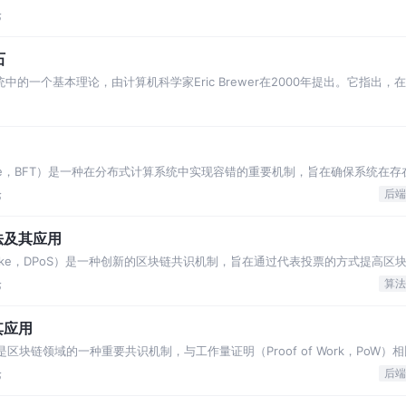
论
石
式系统中的一个基本理论，由计算机科学家Eric Brewer在2000年提出。它指出
cy）
Tolerance，BFT）是一种在分布式计算系统中实现容错的重要机制，旨在确保系统
论
后端
法及其应用
 of Stake，DPoS）是一种创新的区块链共识机制，旨在通过代表投票的方式提高
论
算法
其应用
）算法是区块链领域的一种重要共识机制，与工作量证明（Proof of Work，PoW）
。
论
后端