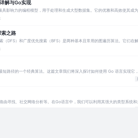
式详解与Go实现
一种极具影响力的编程模型，用于处理和生成大型数据集。它的优雅和高效使其成
Reduce模式，并用Go语
论
探索之路
索（DFS）和广度优先搜索（BFS）是两种基本且常用的图遍历算法。它们在
两种算法的原理，并分析它们之间的区别。
论
之间的最短路径的一个经典算法。这篇文章我们将深入探讨如何使用 Go 语言实现
路由寻找、社交网络分析等。在Go语言中，我们可以利用其强大的类型系统和
o中，我们首先需要创建图的数据结构。通
结构，它由节点（或顶点）和边组成。图广泛应用于需要处理连接的软件应用