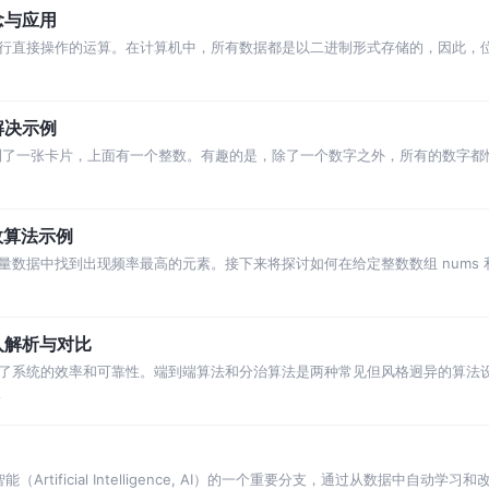
念与应用
行直接操作的运算。在计算机中，所有数据都是以二进制形式存储的，因此，
加法、减法）更加低级且执行速度快，适用于一些
解决示例
到了一张卡片，上面有一个整数。有趣的是，除了一个数字之外，所有的数字都
了独特数字卡片的同学手上的数字是什么。
效算法示例
数据中找到出现频率最高的元素。接下来将探讨如何在给定整数数组 nums 和
入解析与对比
了系统的效率和可靠性。端到端算法和分治算法是两种常见但风格迥异的算法
其优缺点，并通过实际案例对比它们的适用性和性
论
智能（Artificial Intelligence, AI）的一个重要分支，通过从数据中自动学