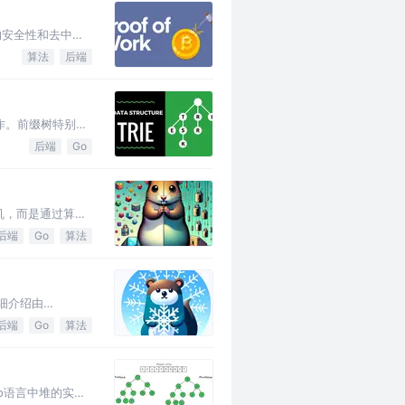
络的安全性和去中心
算法
后端
作。前缀树特别适
后端
Go
机，而是通过算法
后端
Go
算法
详细介绍由
后端
Go
算法
o语言中堆的实现