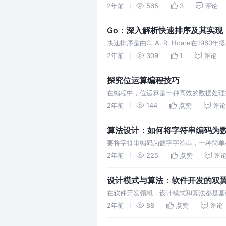
既简洁又高效。这些特性使得Go的堆操
2年前
565
3
评论
Go：深入解析快速排序及其实现
快速排序是由C. A. R. Hoare
间复杂度为O(n log n)
2年前
309
1
评论
探究位运算编程技巧
在编程中，位运算是一种高效的数据处理
和常用技巧，并通过示例展示如何在实际
2年前
144
点赞
评论
算法设计：如何将字符串编码为
要将字符串编码为数字字符串，一种简单有
值表示。通过将每个字符转换为其ASCI
2年前
225
点赞
评
设计模式与算法：软件开发的双
在软件开发领域，设计模式和算法都是基
我们首先需要理解它们各自的定义和作用
2年前
88
点赞
评论