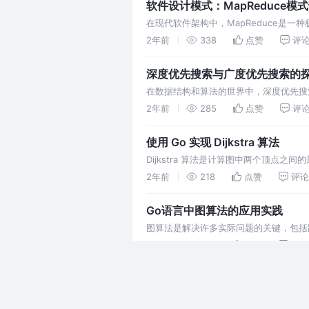
软件设计模式：MapReduce模
在现代软件架构中，MapReduce是
选模式之一。接下来，我们将深入探讨Map
2年前
338
点赞
评
深度优先搜索与广度优先搜索的
在数据结构和算法的世界中，深度优先搜
中扮演着重要角色。本文旨在深入探讨这
2年前
285
点赞
评
使用 Go 实现 Dijkstra 算法
Dijkstra 算法是计算图中两个顶点
的代码。
2年前
218
点赞
评论
Go语言中图算法的应用实践
图算法是解决许多实际问题的关键，包括
优化图算法。 1. 图的创建与遍历 在G
2年前
159
点赞
评论
Go语言中图数据结构的实现
在编程世界中，图是一种非常重要的数据