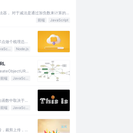
法器， 对于减法是通过加负数来计算的。
前端
JavaScript
术点做个梳理总
JavaScript
Node.js
RL
teObjectURL
前端
JavaScript
,在函数中取决于调
前端
JavaScript
传，裁剪上传，大