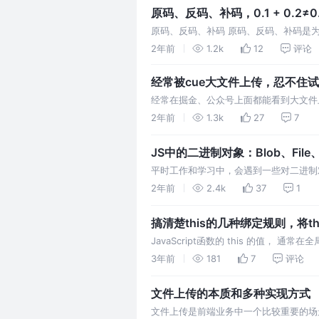
原码、反码、补码，0.1 + 0.2≠0
原码、反码、补码 原码、反码、补码是
原码 一个数的二进制表示形式，就是原
2年前
1.2k
12
评论
经常被cue大文件上传，忍不住
经常在掘金、公众号上面都能看到大文件
结。 代码地址：https://github.com/Xluo
2年前
1.3k
27
7
JS中的二进制对象：Blob、File、Ar
平时工作和学习中，会遇到一些对二进制对象的操作，总是
等API傻傻分不清，希望通过
2年前
2.4k
37
1
搞清楚this的几种绑定规则，将t
JavaScript函数的 this 的值，
用方式 下面是this的几种绑定规则，搞
3年前
181
7
评论
文件上传的本质和多种实现方式
文件上传是前端业务中一个比较重要的场