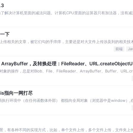
.3
为了解决计算机里面的减法问题。计算机CPU里面的运算器只有加法器，没有减
码，这个二进制最
试一下
上传相关的文章，被它们勾的手痒痒，主要还是对大文件上传涉及到的相关技
766/ln-lar
前端
rayBuffer，及转换处理：FileReader、URL.createObjectU
对Blob、File、FileReader、ArrayBuffer、Buffer、URL.crea
his指向一网打尽
 通常在全局执行环境中（在任何函数体外部） 都指向全局对象（浏览器中是window）
清楚了在日常开
景，有各种不同的实现方式，比如，单个文件上传，多个文件上传，文件夹上