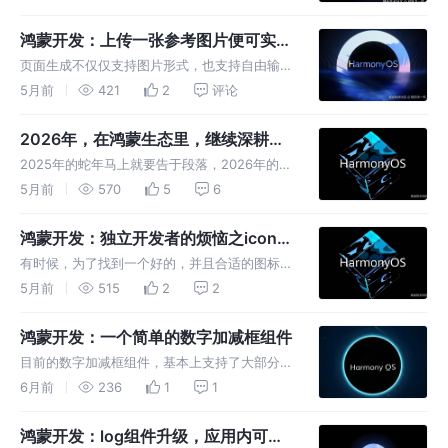
模块之间的过滤，也同步支持了插件创建页面的
能力。
鸿蒙开发：上传一张参考图片便可实现
页面功能
页面生成不仅仅支持图片形式，也支持自由输
入，模块创建形式，虽然目前官方针对页面生
5月前
421
2
评论
成，仅支持美食、旅游、购物、新闻和教育五大
垂域的页面，但是非此领域的页面，也是可以生
2026年，在鸿蒙生态里，继续深耕自
成的，可能就是最后的UI的还原度不是
己
2025年的蛇年马上就要告于段落，2026年的马
年正在挥挥招手，希望到来年的今天，四个方向
5月前
570
5
6
的任务，能够一一实现，当然了，还是以自身工
作为主，闲暇时光去完成这些flag，最后提前祝
鸿蒙开发：独立开发者的烦恼之icon图
大家马年大吉，工作顺利
标选择
有时候，为了找到一个好的，并且合适的图标，
需要花费很长的时间，为了让后续的开发者少走
5月前
515
2
2
弯路，目前总结了三个可以免费获取图标的渠
道，希望可以帮助到大家。
鸿蒙开发：一个简单的数字加减框组件
目前的数字加减框组件，基本上支持了大部分的
常见场景，本身实现起来也不复杂，有需要的同
6月前
236
1
1
学，可以直接使用，希望可以帮助到你。
鸿蒙开发：log组件升级，应用内可查