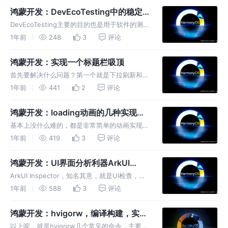
加使用。
鸿蒙开发：DevEcoTesting中的稳定
性测试
DevEcoTesting主要的目的也是用于软件的测
试，可以让开发者无需复杂的配置，即可一键执
1年前
248
3
评论
行测试任务，同时提供了测试报告和分析，无论
是对于开发者还是测试同学来说，都是一个非常
鸿蒙开发：实现一个标题栏吸顶
方便的工具。
首先要解决什么问题？第一个就是下拉刷新和上
拉加载，第二个就是tabs组件进行吸顶，第三个
1年前
441
2
评论
就是手势冲突问题了，这三个问题解决了，那么
效果基本上也就能实现了。
鸿蒙开发：loading动画的几种实现方
式
基本上没什么难的，都是非常简单的动画实现，
虽然是一个loading动画，但是也可以应用与其
1年前
419
3
评论
他需要动画的地方。
鸿蒙开发：UI界面分析利器ArkUI
Inspector
ArkUI Inspector，知名其意，就是UI检查，它
可以让开发者在DevEco Studio中快速的查看一
1年前
588
3
评论
个应用在模拟器或者真机上的UI显示效果，并且
可以通过查看多次操作后的界面状态，来快速的
鸿蒙开发：hvigorw，编译构建，实现
分
命令打包
以上呢，就是hvigorw几个常见的命令，主要用