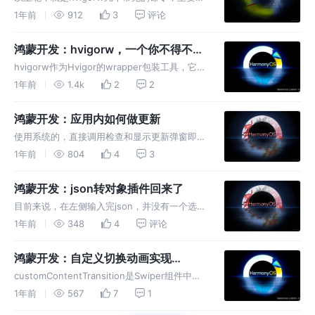
于构建不同类型的包，也是接下来流水线打包，
1年前
912
3
评论
几个比较常用的命令，所以拿来重点概述了，当
然了hvigorw还有一些常见的命令，大家直接看
鸿蒙开发：hvigorw，一个你不得不去
官网介绍即可，不在多
了解的神器
hvigorw作为Hvigor的wrapper包装工具，它的
主要作用是，支持自动安装Hvigor构建工具和
1年前
1.4k
2
2
相关插件依赖，以及执行Hvigor构建命令
鸿蒙开发：应用内如何做更新
使用系统的，直接调用检查和显示更新弹窗即
可，可以说就两个方法，我们就实现了应用更新
1年前
804
4
3
的功能，可以说是非常的简单，如果系统的弹窗
无法满足您的需求，您可以自定义弹窗，然后实
鸿蒙开发：json转对象插件回来了
现跳转应用详情页面即可。
目前来说，在左侧输入完json，并没有一个选择
生成的选项，比如我只想选择某一个属性进行生
1年前
348
4
评论
成，这个目前还未实现，除了属性之外，也没有
一个构造函数选择生成的选项，所以，在接下来
鸿蒙开发：自定义切换动画实现
的时间段，会重点完成这两个功
Swiper层叠滑动效果
customContentTransition是Swiper组件中的
一个属性，主要用于页面切换动画，接收一个
1年前
567
7
1
SwiperContentAnimatedTransition参数；它