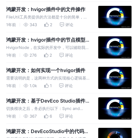
脑，一个是真机设备，都需要在同一网络下，才
鸿蒙开发：hvigor插件中的文件操作
能运行起来应用。
FileUtil工具类提供的方法都是十分的简单，在
typescript项目开发的时候，可能会有报错，不
1年前
343
2
评论
过不要担心，集成到DevEco Studio中是可以正
常执行的，不过在写的时候，大家可以在DevE
鸿蒙开发：hvigor插件中的节点模型
HvigorNode
HvigorNode，在实际的开发中，可以辅助我们
获取项目及子模块的信息，便于我们对文件的操
1年前
276
2
评论
作，十分的方便，它可以应用与两种插件的实现
方式，极大的提高了我们编写插件的效率。
鸿蒙开发：如何实现一个hvigor插件
需要说明的是，这两种方式的实现核心逻辑基本
上是一致的，都是以ts文件编写Task任务方法，
1年前
1.0k
1
评论
主要区别就是在插件复用机制上，如果单一项
目，推荐基于hvigorfile脚本开发方式，如果是
鸿蒙开发：基于DevEco Studio插件实
共享给他人使用，推
现组件化运行
切换模块之后，务必执行以下：Sync and
Refresh Project，仅仅切换后执行一次即可，
1年前
367
6
评论
还有就是设置默认的启动页面，也就是每个模块
第一次切换时设置一次即可，通常第一次配置之
鸿蒙开发：DevEcoStudio中的代码提
后