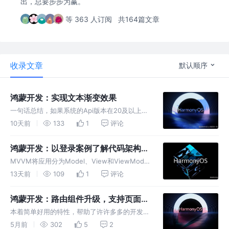
出，总要步步为赢。
等 363 人订阅
共164篇文章
收录文章
默认顺序
鸿蒙开发：实现文本渐变效果
一句话总结，如果系统的Api版本在20及以上，
直接使用shaderStyle属性来实现，如果相兼容
10天前
133
1
评论
20以下，那就结合blendMode混合模式与
linearGradient，通过离屏渲染裁切出文字形状
鸿蒙开发：以登录案例了解代码架构
MVVM
MVVM将应用分为Model、View和ViewModel
三个核心部分，实现数据、视图与逻辑的分离。
13天前
109
1
评论
通过这种模式，UI可以随着状态的变化自动更
新，无需手动处理，从而高效管理数据和视图的
鸿蒙开发：路由组件升级，支持页面一
绑定与更新。
键创建
本着简单好用的特性，帮助了许许多多的开发
者，如今，我又对其做了定向的优化，除了支持
5月前
302
5
2