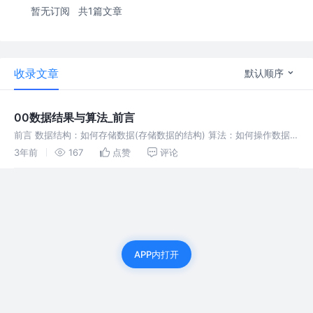
暂无订阅
共1篇文章
收录文章
默认顺序
00数据结果与算法_前言
前言 数据结构：如何存储数据(存储数据的结构) 算法：如何操作数据结
构 二者的关系： 数据结构服务于算法 -> 孤立的数据结构没有意义 算
3年前
167
点赞
评论
法作用于特定的数据结构 -> 二分查找作用于数组，而不能是链表
APP内打开