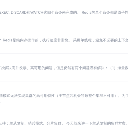
，EXEC, DISCARD和WATCH这四个命令来完成的。 Redis的单个命令
快？ Redis是纯内存操作的，执行速度非常快。 采用单线程，避免不必要的上
IO。
可以解决高并发读、高可用的问题，但是仍然有两个问题没有解决：（1）海量数
式：分片集群结构。
制集群模式无法实现集群的高可用特性（主节点宕机会导致整个集群不可用）。为了
论
共有三种：主从复制、哨兵模式、分片集群。 今天就来讲一下主从复制的集群方案