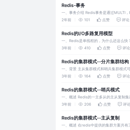
Redis-事务
一、事务介绍 Redis事务是通过MULTI
合。 Redis将命令集合序
2年前
101
点赞
评论
Redis的I/O多路复用模型
一、Redis是单线程的，为什么还这么
安全问题。 采用I/O多路复用模型，非阻塞
3年前
410
点赞
评论
Redis的集群模式--分片集群结构
一、背景 主从集群模式和哨兵集群模式
了解决这两个问题，使用一种新的集群模
3年前
164
点赞
评论
Redis的集群模式--哨兵模式
一、概述 Redis的一主多从的主从复
式。
3年前
206
点赞
评
Redis的集群模式--主从复制
一、概述 在redis中提供的集群方案